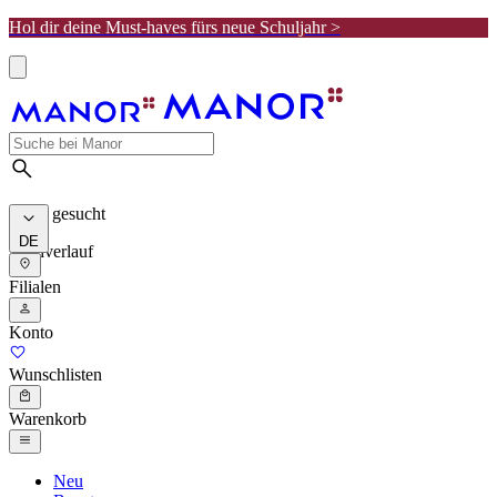
Hol dir deine Must-haves fürs neue Schuljahr >
Meist gesucht
DE
Suchverlauf
Filialen
Konto
Wunschlisten
Warenkorb
Neu