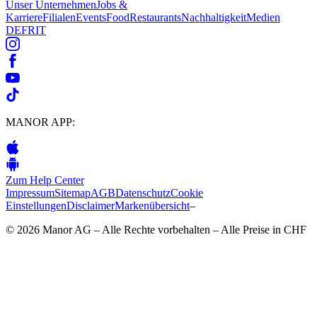
Unser Unternehmen
Jobs &
Karriere
Filialen
Events
Food
Restaurants
Nachhaltigkeit
Medien
DE
FR
IT
MANOR APP:
Zum Help Center
Impressum
Sitemap
AGB
Datenschutz
Cookie
Einstellungen
Disclaimer
Markenübersicht
–
© 2026 Manor AG – Alle Rechte vorbehalten – Alle Preise in CHF