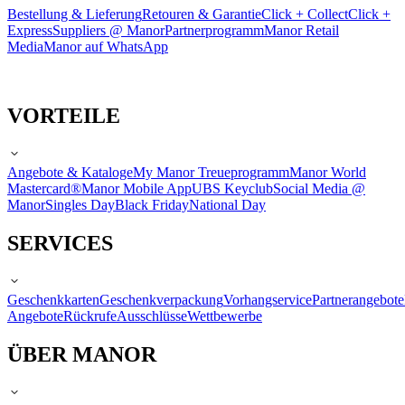
Bestellung & Lieferung
Retouren & Garantie
Click + Collect
Click +
Express
Suppliers @ Manor
Partnerprogramm
Manor Retail
Media
Manor auf WhatsApp
VORTEILE
Angebote & Kataloge
My Manor Treueprogramm
Manor World
Mastercard®
Manor Mobile App
UBS Keyclub
Social Media @
Manor
Singles Day
Black Friday
National Day
SERVICES
Geschenkkarten
Geschenkverpackung
Vorhangservice
Partnerangebote
Angebote
Rückrufe
Ausschlüsse
Wettbewerbe
ÜBER MANOR