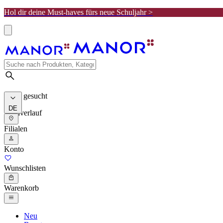
Hol dir deine Must-haves fürs neue Schuljahr >
Meist gesucht
DE
Suchverlauf
Filialen
Konto
Wunschlisten
Warenkorb
Neu