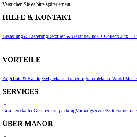
Versuchen Sie es bitte später erneut.
HILFE & KONTAKT
Bestellung & Lieferung
Retouren & Garantie
Click + Collect
Click + E
VORTEILE
Angebote & Kataloge
My Manor Treueprogramm
Manor World Maste
SERVICES
Geschenkkarten
Geschenkverpackung
Vorhangservice
Partnerangebote
ÜBER MANOR