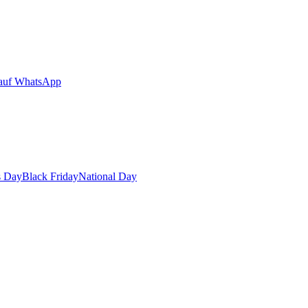
auf WhatsApp
s Day
Black Friday
National Day