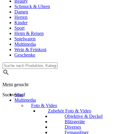
Beauty
Schmuck & Uhren
Damen
Herren
Kinder
Sport
Heim & Reisen
Spielwaren
Multimedia
Wein & Feinkost
Geschenke
Meist gesucht
Suchverlauf
Sirui
Multimedia
Foto & Video
Zubehör Foto & Video
Objektive & Deckel
Blitzgeräte
Diverses
Fernauslöser