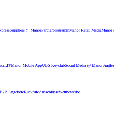
xpress
Suppliers @ Manor
Partnerprogramm
Manor Retail Media
Manor 
rcard®
Manor Mobile App
UBS Keyclub
Social Media @ Manor
Single
B2B Angebote
Rückrufe
Ausschlüsse
Wettbewerbe