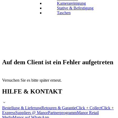
Kamerareinigung
Stative & Befestigung
Taschen
Auf dem Client ist ein Fehler aufgetreten
Versuchen Sie es bitte später erneut.
HILFE & KONTAKT
Bestellung & Lieferung
Retouren & Garantie
Click + Collect
Click +
Express
Suppliers @ Manor
Partnerprogramm
Manor Retail
Media
Manor auf WhatsApp