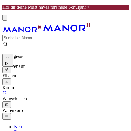
Hol dir deine Must-haves fürs neue Schuljahr >
Meist gesucht
DE
Suchverlauf
Filialen
Konto
Wunschlisten
Warenkorb
Neu