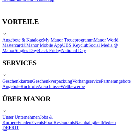
VORTEILE
Angebote & Kataloge
My Manor Treueprogramm
Manor World
Mastercard®
Manor Mobile App
UBS Keyclub
Social Media @
Manor
Singles Day
Black Friday
National Day
SERVICES
Geschenkkarten
Geschenkverpackung
Vorhangservice
Partnerangebote
Angebote
Rückrufe
Ausschlüsse
Wettbewerbe
ÜBER MANOR
Unser Unternehmen
Jobs &
Karriere
Filialen
Events
Food
Restaurants
Nachhaltigkeit
Medien
DE
FR
IT