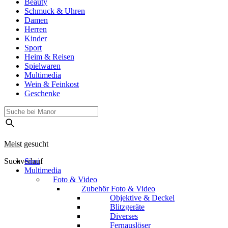
Beauty
Schmuck & Uhren
Damen
Herren
Kinder
Sport
Heim & Reisen
Spielwaren
Multimedia
Wein & Feinkost
Geschenke
Meist gesucht
Suchverlauf
Sirui
Multimedia
Foto & Video
Zubehör Foto & Video
Objektive & Deckel
Blitzgeräte
Diverses
Fernauslöser