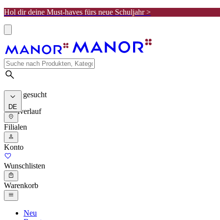
Hol dir deine Must-haves fürs neue Schuljahr >
Meist gesucht
DE
Suchverlauf
Filialen
Konto
Wunschlisten
Warenkorb
Neu