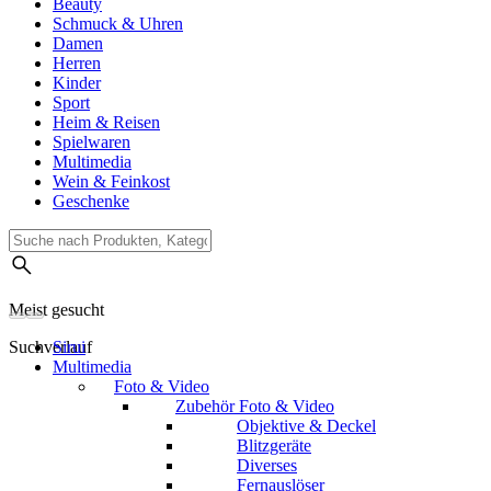
Beauty
Schmuck & Uhren
Damen
Herren
Kinder
Sport
Heim & Reisen
Spielwaren
Multimedia
Wein & Feinkost
Geschenke
Meist gesucht
Suchverlauf
Sirui
Multimedia
Foto & Video
Zubehör Foto & Video
Objektive & Deckel
Blitzgeräte
Diverses
Fernauslöser