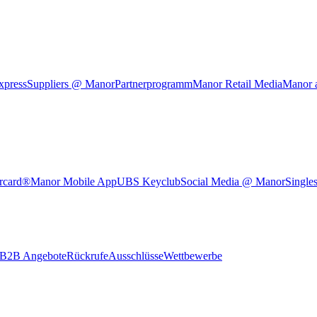
xpress
Suppliers @ Manor
Partnerprogramm
Manor Retail Media
Manor 
rcard®
Manor Mobile App
UBS Keyclub
Social Media @ Manor
Single
B2B Angebote
Rückrufe
Ausschlüsse
Wettbewerbe