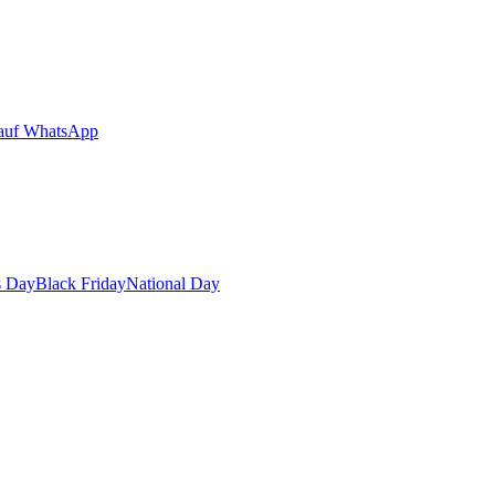
auf WhatsApp
s Day
Black Friday
National Day