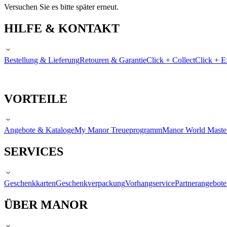
Versuchen Sie es bitte später erneut.
HILFE & KONTAKT
Bestellung & Lieferung
Retouren & Garantie
Click + Collect
Click + E
VORTEILE
Angebote & Kataloge
My Manor Treueprogramm
Manor World Maste
SERVICES
Geschenkkarten
Geschenkverpackung
Vorhangservice
Partnerangebote
ÜBER MANOR