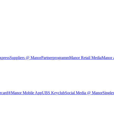
xpress
Suppliers @ Manor
Partnerprogramm
Manor Retail Media
Manor 
rcard®
Manor Mobile App
UBS Keyclub
Social Media @ Manor
Single