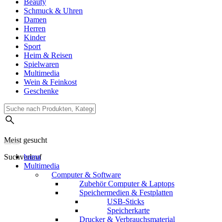
Beauty
Schmuck & Uhren
Damen
Herren
Kinder
Sport
Heim & Reisen
Spielwaren
Multimedia
Wein & Feinkost
Geschenke
Meist gesucht
Suchverlauf
hama
Multimedia
Computer & Software
Zubehör Computer & Laptops
Speichermedien & Festplatten
USB-Sticks
Speicherkarte
Drucker & Verbrauchsmaterial