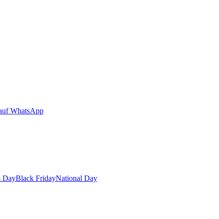
auf WhatsApp
s Day
Black Friday
National Day