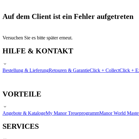
Auf dem Client ist ein Fehler aufgetreten
Versuchen Sie es bitte später erneut.
HILFE & KONTAKT
Bestellung & Lieferung
Retouren & Garantie
Click + Collect
Click + E
VORTEILE
Angebote & Kataloge
My Manor Treueprogramm
Manor World Maste
SERVICES