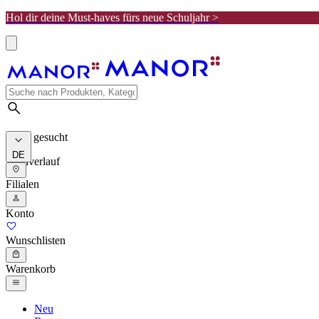
Hol dir deine Must-haves fürs neue Schuljahr >
Meist gesucht
DE
Suchverlauf
Filialen
Konto
Wunschlisten
Warenkorb
Neu