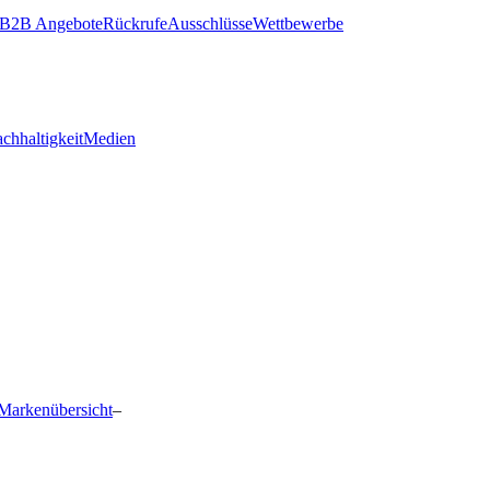
B2B Angebote
Rückrufe
Ausschlüsse
Wettbewerbe
chhaltigkeit
Medien
Markenübersicht
–