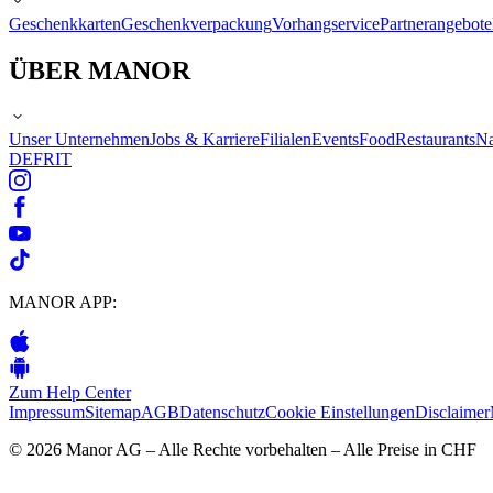
Geschenkkarten
Geschenkverpackung
Vorhangservice
Partnerangebote
ÜBER MANOR
Unser Unternehmen
Jobs & Karriere
Filialen
Events
Food
Restaurants
Na
DE
FR
IT
MANOR APP:
Zum Help Center
Impressum
Sitemap
AGB
Datenschutz
Cookie Einstellungen
Disclaimer
© 2026 Manor AG – Alle Rechte vorbehalten – Alle Preise in CHF