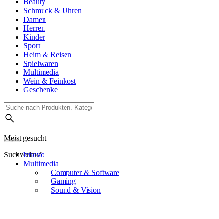
Beauty
Schmuck & Uhren
Damen
Herren
Kinder
Sport
Heim & Reisen
Spielwaren
Multimedia
Wein & Feinkost
Geschenke
Meist gesucht
Suchverlauf
lenovo
Multimedia
Computer & Software
Gaming
Sound & Vision