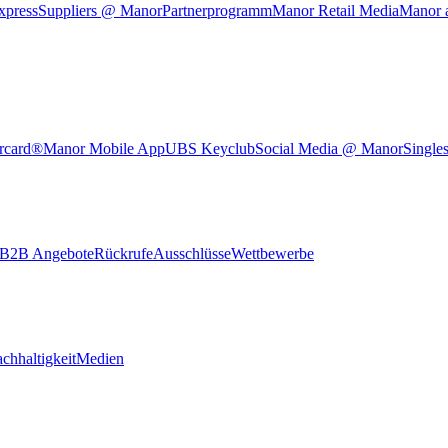
xpress
Suppliers @ Manor
Partnerprogramm
Manor Retail Media
Manor 
rcard®
Manor Mobile App
UBS Keyclub
Social Media @ Manor
Single
B2B Angebote
Rückrufe
Ausschlüsse
Wettbewerbe
chhaltigkeit
Medien