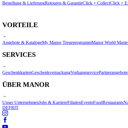
Bestellung & Lieferung
Retouren & Garantie
Click + Collect
Click + E
VORTEILE
Angebote & Kataloge
My Manor Treueprogramm
Manor World Maste
SERVICES
Geschenkkarten
Geschenkverpackung
Vorhangservice
Partnerangebote
ÜBER MANOR
Unser Unternehmen
Jobs & Karriere
Filialen
Events
Food
Restaurants
Na
DE
FR
IT