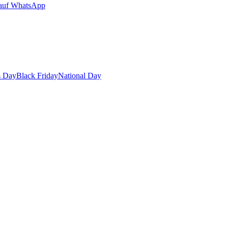
auf WhatsApp
s Day
Black Friday
National Day