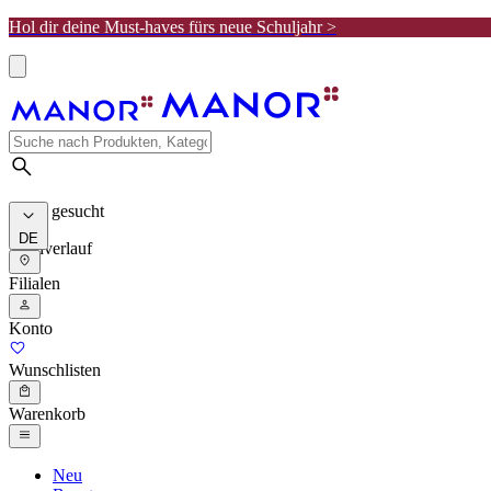
Hol dir deine Must-haves fürs neue Schuljahr >
Meist gesucht
DE
Suchverlauf
Filialen
Konto
Wunschlisten
Warenkorb
Neu