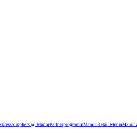
xpress
Suppliers @ Manor
Partnerprogramm
Manor Retail Media
Manor 