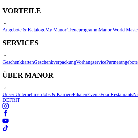
VORTEILE
Angebote & Kataloge
My Manor Treueprogramm
Manor World Maste
SERVICES
Geschenkkarten
Geschenkverpackung
Vorhangservice
Partnerangebote
ÜBER MANOR
Unser Unternehmen
Jobs & Karriere
Filialen
Events
Food
Restaurants
Na
DE
FR
IT