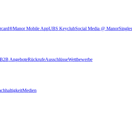
rcard®
Manor Mobile App
UBS Keyclub
Social Media @ Manor
Single
B2B Angebote
Rückrufe
Ausschlüsse
Wettbewerbe
chhaltigkeit
Medien