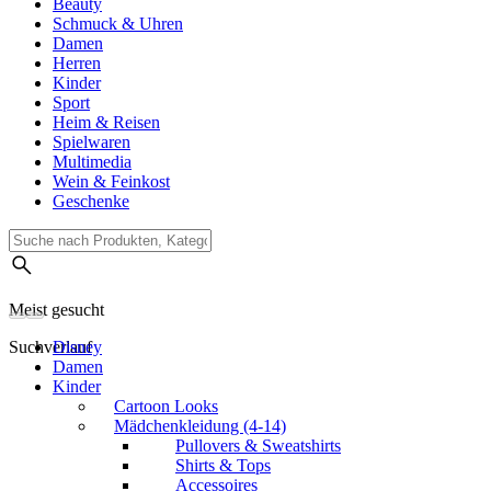
Beauty
Schmuck & Uhren
Damen
Herren
Kinder
Sport
Heim & Reisen
Spielwaren
Multimedia
Wein & Feinkost
Geschenke
Meist gesucht
Suchverlauf
Disney
Damen
Kinder
Cartoon Looks
Mädchenkleidung (4-14)
Pullovers & Sweatshirts
Shirts & Tops
Accessoires