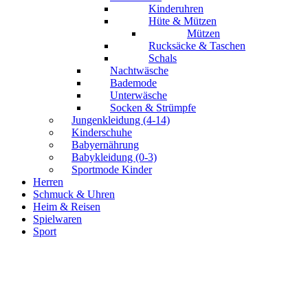
Kinderuhren
Hüte & Mützen
Mützen
Rucksäcke & Taschen
Schals
Nachtwäsche
Bademode
Unterwäsche
Socken & Strümpfe
Jungenkleidung (4-14)
Kinderschuhe
Babyernährung
Babykleidung (0-3)
Sportmode Kinder
Herren
Schmuck & Uhren
Heim & Reisen
Spielwaren
Sport