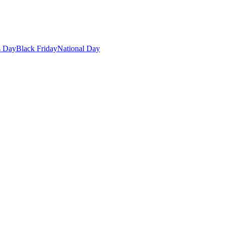
s Day
Black Friday
National Day