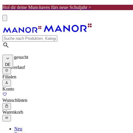
Hol dir deine Must-haves fürs neue Schuljahr >
Meist gesucht
DE
Suchverlauf
Filialen
Konto
Wunschlisten
Warenkorb
Neu