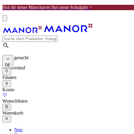
Hol dir deine Must-haves fürs neue Schuljahr >
Meist gesucht
DE
Suchverlauf
Filialen
Konto
Wunschlisten
Warenkorb
Neu