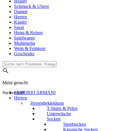
Beauty
Schmuck & Uhren
Damen
Herren
Kinder
Sport
Heim & Reisen
Spielwaren
Multimedia
Wein & Feinkost
Geschenke
Meist gesucht
Suchverlauf
EMPORIO ARMANI
Herren
Herrenbekleidung
T-Shirts & Polos
Unterwäsche
Socken
Sportsocken
Klassische Socken