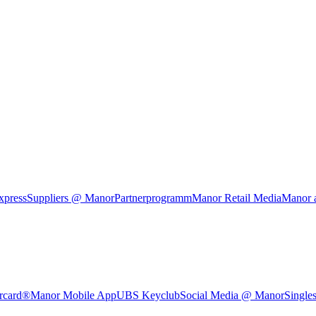
xpress
Suppliers @ Manor
Partnerprogramm
Manor Retail Media
Manor 
rcard®
Manor Mobile App
UBS Keyclub
Social Media @ Manor
Single