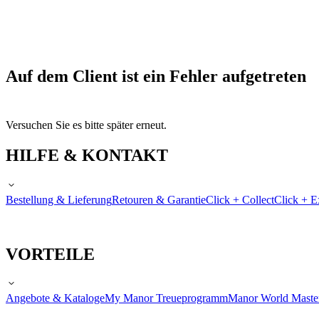
Auf dem Client ist ein Fehler aufgetreten
Versuchen Sie es bitte später erneut.
HILFE & KONTAKT
Bestellung & Lieferung
Retouren & Garantie
Click + Collect
Click + E
VORTEILE
Angebote & Kataloge
My Manor Treueprogramm
Manor World Maste