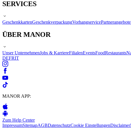
SERVICES
Geschenkkarten
Geschenkverpackung
Vorhangservice
Partnerangebote
ÜBER MANOR
Unser Unternehmen
Jobs & Karriere
Filialen
Events
Food
Restaurants
Na
DE
FR
IT
MANOR APP:
Zum Help Center
Impressum
Sitemap
AGB
Datenschutz
Cookie Einstellungen
Disclaimer