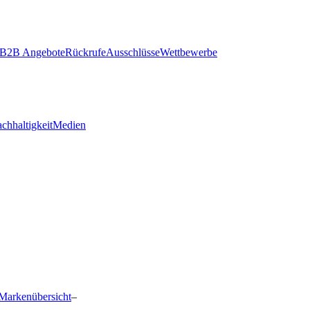
B2B Angebote
Rückrufe
Ausschlüsse
Wettbewerbe
chhaltigkeit
Medien
Markenübersicht
–