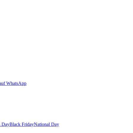
auf WhatsApp
s Day
Black Friday
National Day