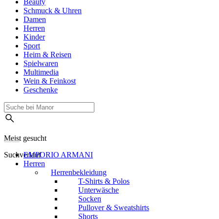
Beauty
Schmuck & Uhren
Damen
Herren
Kinder
Sport
Heim & Reisen
Spielwaren
Multimedia
Wein & Feinkost
Geschenke
Meist gesucht
Suchverlauf
EMPORIO ARMANI
Herren
Herrenbekleidung
T-Shirts & Polos
Unterwäsche
Socken
Pullover & Sweatshirts
Shorts