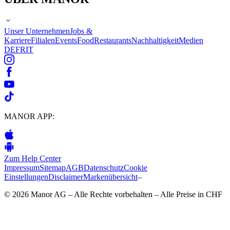
Unser Unternehmen
Jobs &
Karriere
Filialen
Events
Food
Restaurants
Nachhaltigkeit
Medien
DE
FR
IT
MANOR APP:
Zum Help Center
Impressum
Sitemap
AGB
Datenschutz
Cookie
Einstellungen
Disclaimer
Markenübersicht
–
© 2026 Manor AG – Alle Rechte vorbehalten – Alle Preise in CHF