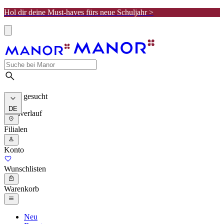
Hol dir deine Must-haves fürs neue Schuljahr >
Meist gesucht
DE
Suchverlauf
Filialen
Konto
Wunschlisten
Warenkorb
Neu