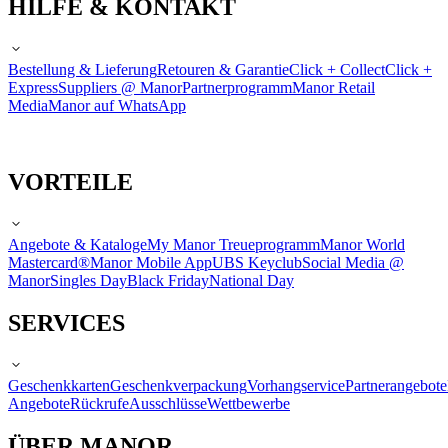
HILFE & KONTAKT
Bestellung & Lieferung
Retouren & Garantie
Click + Collect
Click +
Express
Suppliers @ Manor
Partnerprogramm
Manor Retail
Media
Manor auf WhatsApp
VORTEILE
Angebote & Kataloge
My Manor Treueprogramm
Manor World
Mastercard®
Manor Mobile App
UBS Keyclub
Social Media @
Manor
Singles Day
Black Friday
National Day
SERVICES
Geschenkkarten
Geschenkverpackung
Vorhangservice
Partnerangebote
Angebote
Rückrufe
Ausschlüsse
Wettbewerbe
ÜBER MANOR