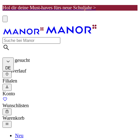
Hol dir deine Must-haves fürs neue Schuljahr >
Meist gesucht
DE
Suchverlauf
Filialen
Konto
Wunschlisten
Warenkorb
Neu