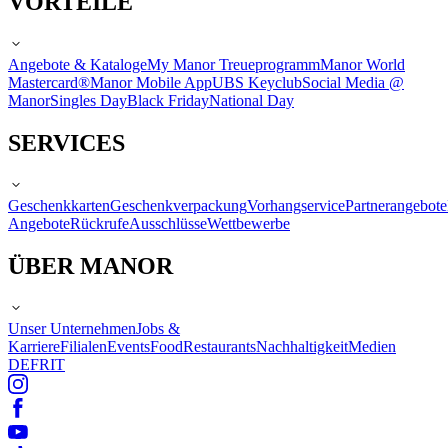
VORTEILE
Angebote & Kataloge
My Manor Treueprogramm
Manor World
Mastercard®
Manor Mobile App
UBS Keyclub
Social Media @
Manor
Singles Day
Black Friday
National Day
SERVICES
Geschenkkarten
Geschenkverpackung
Vorhangservice
Partnerangebote
Angebote
Rückrufe
Ausschlüsse
Wettbewerbe
ÜBER MANOR
Unser Unternehmen
Jobs &
Karriere
Filialen
Events
Food
Restaurants
Nachhaltigkeit
Medien
DE
FR
IT