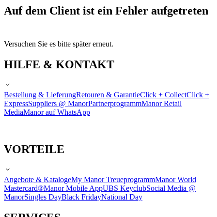
Auf dem Client ist ein Fehler aufgetreten
Versuchen Sie es bitte später erneut.
HILFE & KONTAKT
Bestellung & Lieferung
Retouren & Garantie
Click + Collect
Click +
Express
Suppliers @ Manor
Partnerprogramm
Manor Retail
Media
Manor auf WhatsApp
VORTEILE
Angebote & Kataloge
My Manor Treueprogramm
Manor World
Mastercard®
Manor Mobile App
UBS Keyclub
Social Media @
Manor
Singles Day
Black Friday
National Day