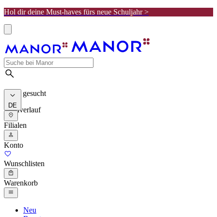
Hol dir deine Must-haves fürs neue Schuljahr >
Meist gesucht
DE
Suchverlauf
Filialen
Konto
Wunschlisten
Warenkorb
Neu