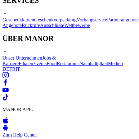
SERVICES
Geschenkkarten
Geschenkverpackung
Vorhangservice
Partnerangebote
Angebote
Rückrufe
Ausschlüsse
Wettbewerbe
ÜBER MANOR
Unser Unternehmen
Jobs &
Karriere
Filialen
Events
Food
Restaurants
Nachhaltigkeit
Medien
DE
FR
IT
MANOR APP:
Zum Help Center