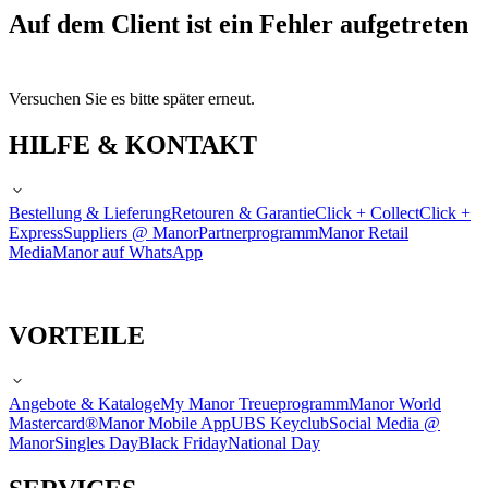
Auf dem Client ist ein Fehler aufgetreten
Versuchen Sie es bitte später erneut.
HILFE & KONTAKT
Bestellung & Lieferung
Retouren & Garantie
Click + Collect
Click +
Express
Suppliers @ Manor
Partnerprogramm
Manor Retail
Media
Manor auf WhatsApp
VORTEILE
Angebote & Kataloge
My Manor Treueprogramm
Manor World
Mastercard®
Manor Mobile App
UBS Keyclub
Social Media @
Manor
Singles Day
Black Friday
National Day