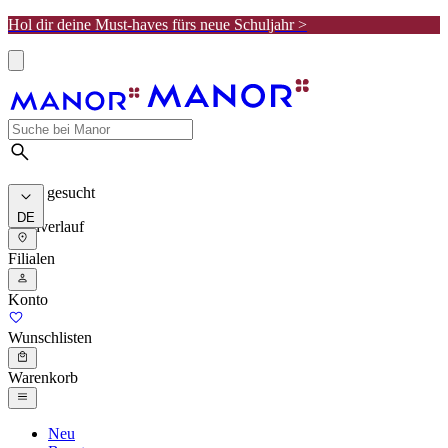
Hol dir deine Must-haves fürs neue Schuljahr >
Meist gesucht
DE
Suchverlauf
Filialen
Konto
Wunschlisten
Warenkorb
Neu