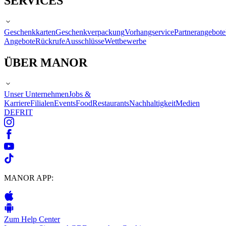
SERVICES
Geschenkkarten
Geschenkverpackung
Vorhangservice
Partnerangebote
Angebote
Rückrufe
Ausschlüsse
Wettbewerbe
ÜBER MANOR
Unser Unternehmen
Jobs &
Karriere
Filialen
Events
Food
Restaurants
Nachhaltigkeit
Medien
DE
FR
IT
MANOR APP:
Zum Help Center