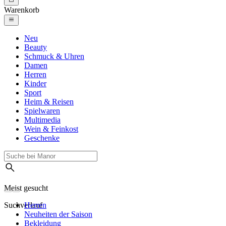
Warenkorb
Neu
Beauty
Schmuck & Uhren
Damen
Herren
Kinder
Sport
Heim & Reisen
Spielwaren
Multimedia
Wein & Feinkost
Geschenke
Meist gesucht
Suchverlauf
Herren
Neuheiten der Saison
Bekleidung