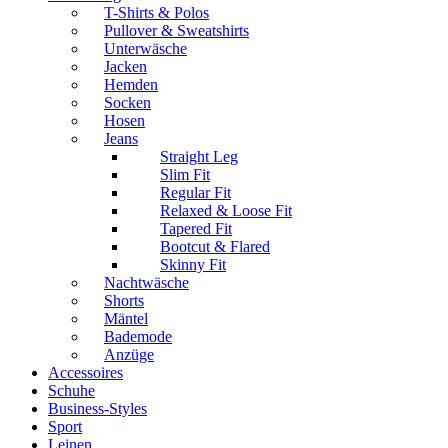
T-Shirts & Polos
Pullover & Sweatshirts
Unterwäsche
Jacken
Hemden
Socken
Hosen
Jeans
Straight Leg
Slim Fit
Regular Fit
Relaxed & Loose Fit
Tapered Fit
Bootcut & Flared
Skinny Fit
Nachtwäsche
Shorts
Mäntel
Bademode
Anzüge
Accessoires
Schuhe
Business-Styles
Sport
Leinen