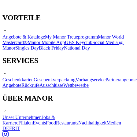
VORTEILE
Angebote & Kataloge
My Manor Treueprogramm
Manor World
Mastercard®
Manor Mobile App
UBS Keyclub
Social Media @
Manor
Singles Day
Black Friday
National Day
SERVICES
Geschenkkarten
Geschenkverpackung
Vorhangservice
Partnerangebote
Angebote
Rückrufe
Ausschlüsse
Wettbewerbe
ÜBER MANOR
Unser Unternehmen
Jobs &
Karriere
Filialen
Events
Food
Restaurants
Nachhaltigkeit
Medien
DE
FR
IT