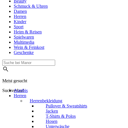
Beauty
Schmuck & Uhren
Damen
Herren
Kinder
Sport
Heim & Reisen
Spielwaren
Multimedia
Wein & Feinkost
Geschenke
Meist gesucht
Suchverlauf
Acerbis
Herren
Herrenbekleidung
Pullover & Sweatshirts
Jacken
T-Shirts & Polos
Hosen
Unterwäsche