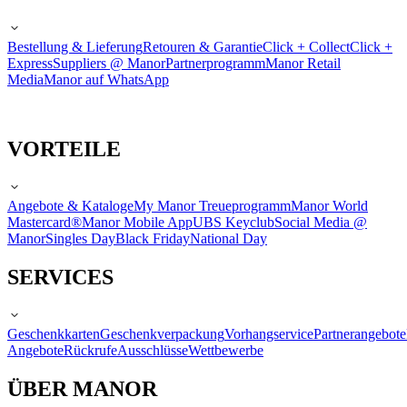
Bestellung & Lieferung
Retouren & Garantie
Click + Collect
Click +
Express
Suppliers @ Manor
Partnerprogramm
Manor Retail
Media
Manor auf WhatsApp
VORTEILE
Angebote & Kataloge
My Manor Treueprogramm
Manor World
Mastercard®
Manor Mobile App
UBS Keyclub
Social Media @
Manor
Singles Day
Black Friday
National Day
SERVICES
Geschenkkarten
Geschenkverpackung
Vorhangservice
Partnerangebote
Angebote
Rückrufe
Ausschlüsse
Wettbewerbe
ÜBER MANOR