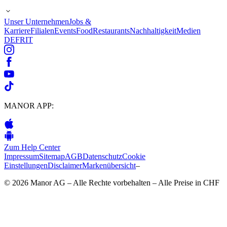
Unser Unternehmen
Jobs &
Karriere
Filialen
Events
Food
Restaurants
Nachhaltigkeit
Medien
DE
FR
IT
MANOR APP:
Zum Help Center
Impressum
Sitemap
AGB
Datenschutz
Cookie
Einstellungen
Disclaimer
Markenübersicht
–
© 2026 Manor AG – Alle Rechte vorbehalten – Alle Preise in CHF