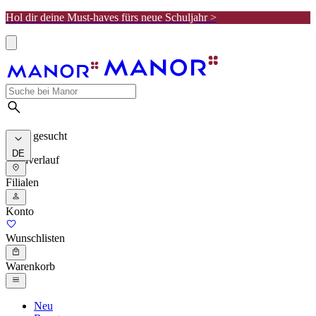
Hol dir deine Must-haves fürs neue Schuljahr >
Meist gesucht
DE
Suchverlauf
Filialen
Konto
Wunschlisten
Warenkorb
Neu