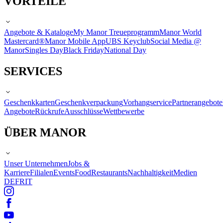
VORTEILE
Angebote & Kataloge
My Manor Treueprogramm
Manor World
Mastercard®
Manor Mobile App
UBS Keyclub
Social Media @
Manor
Singles Day
Black Friday
National Day
SERVICES
Geschenkkarten
Geschenkverpackung
Vorhangservice
Partnerangebote
Angebote
Rückrufe
Ausschlüsse
Wettbewerbe
ÜBER MANOR
Unser Unternehmen
Jobs &
Karriere
Filialen
Events
Food
Restaurants
Nachhaltigkeit
Medien
DE
FR
IT