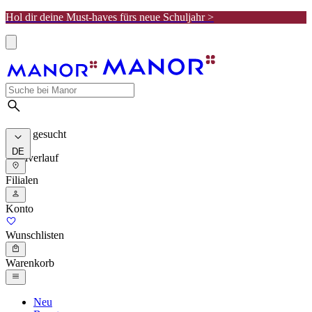
Hol dir deine Must-haves fürs neue Schuljahr >
Meist gesucht
DE
Suchverlauf
Filialen
Konto
Wunschlisten
Warenkorb
Neu