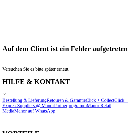
Auf dem Client ist ein Fehler aufgetreten
Versuchen Sie es bitte später erneut.
HILFE & KONTAKT
Bestellung & Lieferung
Retouren & Garantie
Click + Collect
Click +
Express
Suppliers @ Manor
Partnerprogramm
Manor Retail
Media
Manor auf WhatsApp