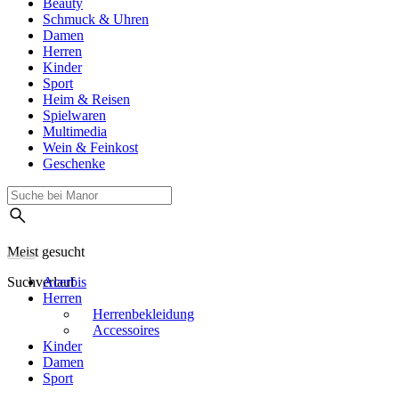
Beauty
Schmuck & Uhren
Damen
Herren
Kinder
Sport
Heim & Reisen
Spielwaren
Multimedia
Wein & Feinkost
Geschenke
Meist gesucht
Suchverlauf
Acerbis
Herren
Herrenbekleidung
Accessoires
Kinder
Damen
Sport