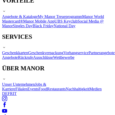
VORTEILE
Angebote & Kataloge
My Manor Treueprogramm
Manor World
Mastercard®
Manor Mobile App
UBS Keyclub
Social Media @
Manor
Singles Day
Black Friday
National Day
SERVICES
Geschenkkarten
Geschenkverpackung
Vorhangservice
Partnerangebote
Angebote
Rückrufe
Ausschlüsse
Wettbewerbe
ÜBER MANOR
Unser Unternehmen
Jobs &
Karriere
Filialen
Events
Food
Restaurants
Nachhaltigkeit
Medien
DE
FR
IT