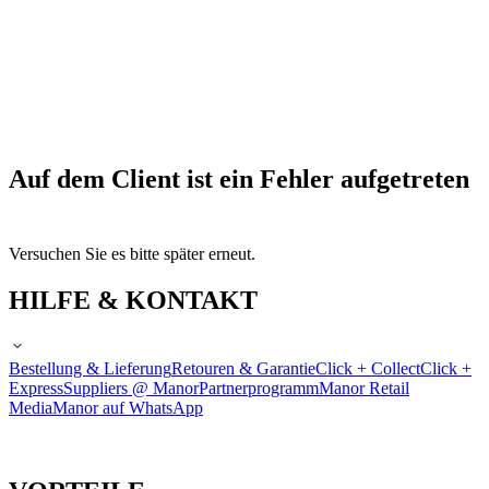
Auf dem Client ist ein Fehler aufgetreten
Versuchen Sie es bitte später erneut.
HILFE & KONTAKT
Bestellung & Lieferung
Retouren & Garantie
Click + Collect
Click +
Express
Suppliers @ Manor
Partnerprogramm
Manor Retail
Media
Manor auf WhatsApp