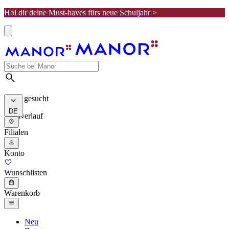
Hol dir deine Must-haves fürs neue Schuljahr >
Meist gesucht
DE
Suchverlauf
Filialen
Konto
Wunschlisten
Warenkorb
Neu