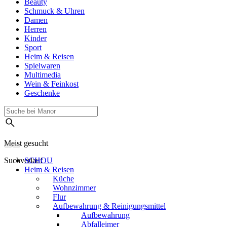
Beauty
Schmuck & Uhren
Damen
Herren
Kinder
Sport
Heim & Reisen
Spielwaren
Multimedia
Wein & Feinkost
Geschenke
Meist gesucht
Suchverlauf
SCHOU
Heim & Reisen
Küche
Wohnzimmer
Flur
Aufbewahrung & Reinigungsmittel
Aufbewahrung
Abfalleimer