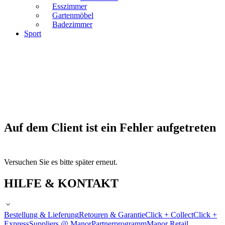
Esszimmer
Gartenmöbel
Badezimmer
Sport
Auf dem Client ist ein Fehler aufgetreten
Versuchen Sie es bitte später erneut.
HILFE & KONTAKT
Bestellung & Lieferung
Retouren & Garantie
Click + Collect
Click +
Express
Suppliers @ Manor
Partnerprogramm
Manor Retail