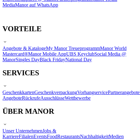
Media
Manor auf WhatsApp
VORTEILE
Angebote & Kataloge
My Manor Treueprogramm
Manor World
Mastercard®
Manor Mobile App
UBS Keyclub
Social Media @
Manor
Singles Day
Black Friday
National Day
SERVICES
Geschenkkarten
Geschenkverpackung
Vorhangservice
Partnerangebote
Angebote
Rückrufe
Ausschlüsse
Wettbewerbe
ÜBER MANOR
Unser Unternehmen
Jobs &
Karriere
Filialen
Events
Food
Restaurants
Nachhaltigkeit
Medien