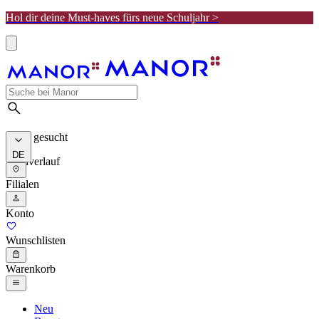
Hol dir deine Must-haves fürs neue Schuljahr >
Meist gesucht
DE
Suchverlauf
Filialen
Konto
Wunschlisten
Warenkorb
Neu