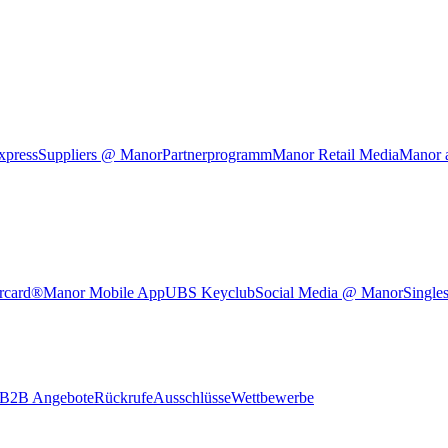
xpress
Suppliers @ Manor
Partnerprogramm
Manor Retail Media
Manor 
rcard®
Manor Mobile App
UBS Keyclub
Social Media @ Manor
Single
B2B Angebote
Rückrufe
Ausschlüsse
Wettbewerbe