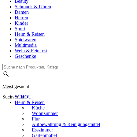
Beauty
Schmuck & Uhren
Damen
Herren
Kinder
Sport
Heim & Reisen
Spielwaren
Multimedia
Wein & Feinkost
Geschenke
Meist gesucht
Suchverlauf
SCHOU
Heim & Reisen
Küche
Wohnzimmer
Flur
Aufbewahrung & Reinigungsmittel
Esszimmer
Gartenmöbel