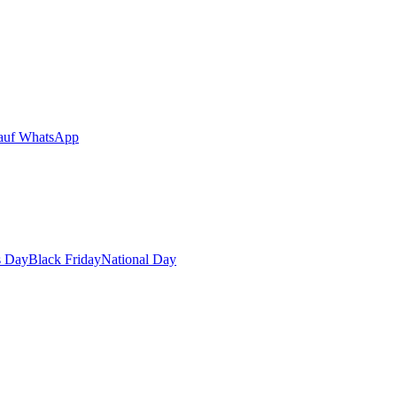
auf WhatsApp
s Day
Black Friday
National Day