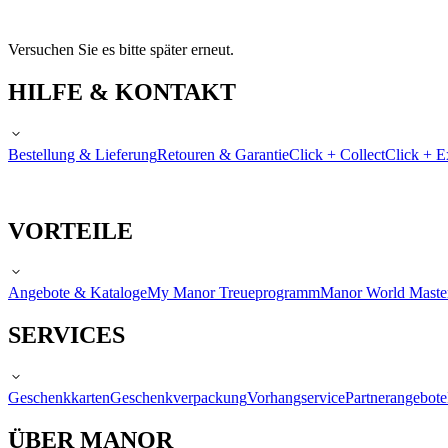
Versuchen Sie es bitte später erneut.
HILFE & KONTAKT
Bestellung & Lieferung
Retouren & Garantie
Click + Collect
Click + E
VORTEILE
Angebote & Kataloge
My Manor Treueprogramm
Manor World Maste
SERVICES
Geschenkkarten
Geschenkverpackung
Vorhangservice
Partnerangebote
ÜBER MANOR