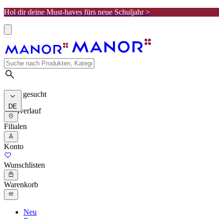
Hol dir deine Must-haves fürs neue Schuljahr >
Meist gesucht
DE
Suchverlauf
Filialen
Konto
Wunschlisten
Warenkorb
Neu