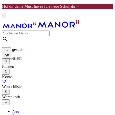
Hol dir deine Must-haves fürs neue Schuljahr >
Meist gesucht
DE
Suchverlauf
Filialen
Konto
Wunschlisten
Warenkorb
Neu