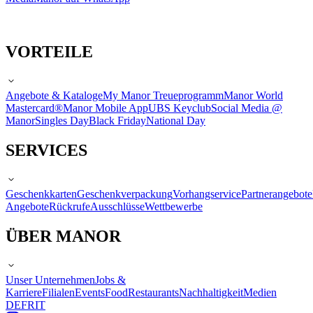
VORTEILE
Angebote & Kataloge
My Manor Treueprogramm
Manor World
Mastercard®
Manor Mobile App
UBS Keyclub
Social Media @
Manor
Singles Day
Black Friday
National Day
SERVICES
Geschenkkarten
Geschenkverpackung
Vorhangservice
Partnerangebote
Angebote
Rückrufe
Ausschlüsse
Wettbewerbe
ÜBER MANOR
Unser Unternehmen
Jobs &
Karriere
Filialen
Events
Food
Restaurants
Nachhaltigkeit
Medien
DE
FR
IT