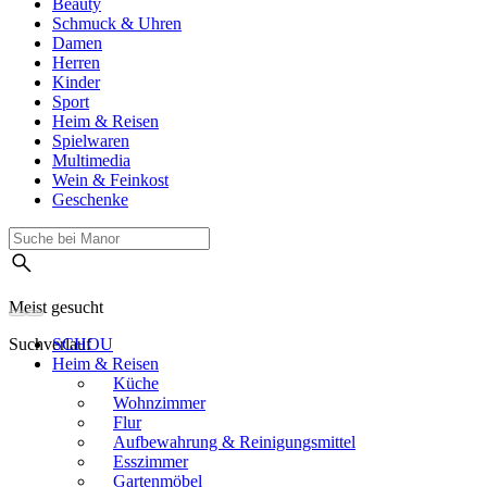
Beauty
Schmuck & Uhren
Damen
Herren
Kinder
Sport
Heim & Reisen
Spielwaren
Multimedia
Wein & Feinkost
Geschenke
Meist gesucht
Suchverlauf
SCHOU
Heim & Reisen
Küche
Wohnzimmer
Flur
Aufbewahrung & Reinigungsmittel
Esszimmer
Gartenmöbel