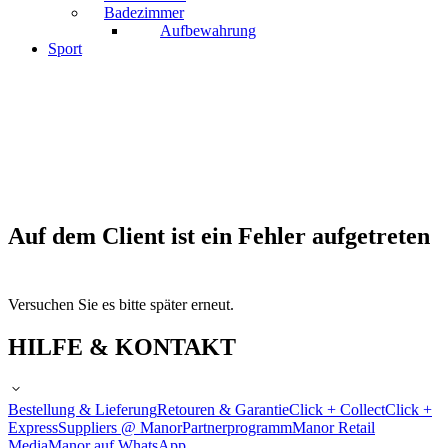
Badezimmer
Aufbewahrung
Sport
Auf dem Client ist ein Fehler aufgetreten
Versuchen Sie es bitte später erneut.
HILFE & KONTAKT
Bestellung & Lieferung
Retouren & Garantie
Click + Collect
Click +
Express
Suppliers @ Manor
Partnerprogramm
Manor Retail
Media
Manor auf WhatsApp