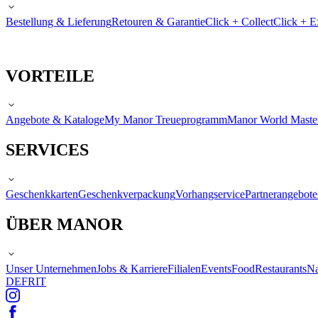
Bestellung & Lieferung
Retouren & Garantie
Click + Collect
Click + E
VORTEILE
Angebote & Kataloge
My Manor Treueprogramm
Manor World Maste
SERVICES
Geschenkkarten
Geschenkverpackung
Vorhangservice
Partnerangebote
ÜBER MANOR
Unser Unternehmen
Jobs & Karriere
Filialen
Events
Food
Restaurants
Na
DE
FR
IT