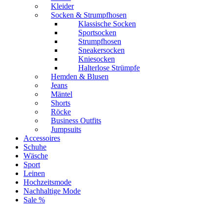
Kleider
Socken & Strumpfhosen
Klassische Socken
Sportsocken
Strumpfhosen
Sneakersocken
Kniesocken
Halterlose Strümpfe
Hemden & Blusen
Jeans
Mäntel
Shorts
Röcke
Business Outfits
Jumpsuits
Accessoires
Schuhe
Wäsche
Sport
Leinen
Hochzeitsmode
Nachhaltige Mode
Sale %