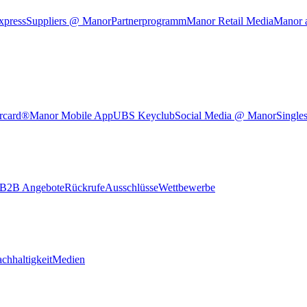
xpress
Suppliers @ Manor
Partnerprogramm
Manor Retail Media
Manor 
rcard®
Manor Mobile App
UBS Keyclub
Social Media @ Manor
Single
B2B Angebote
Rückrufe
Ausschlüsse
Wettbewerbe
chhaltigkeit
Medien