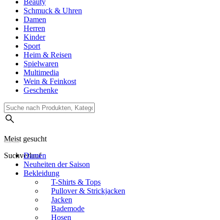
Beauty
Schmuck & Uhren
Damen
Herren
Kinder
Sport
Heim & Reisen
Spielwaren
Multimedia
Wein & Feinkost
Geschenke
Meist gesucht
Suchverlauf
Damen
Neuheiten der Saison
Bekleidung
T-Shirts & Tops
Pullover & Strickjacken
Jacken
Bademode
Hosen