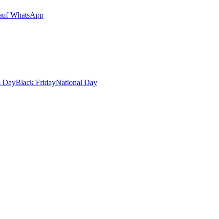
auf WhatsApp
s Day
Black Friday
National Day