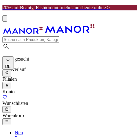
20% auf Beauty, Fashion und mehr - nur heute online >
Meist gesucht
DE
Suchverlauf
Filialen
Konto
Wunschlisten
Warenkorb
Neu