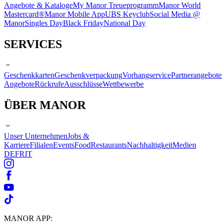
Angebote & Kataloge
My Manor Treueprogramm
Manor World
Mastercard®
Manor Mobile App
UBS Keyclub
Social Media @
Manor
Singles Day
Black Friday
National Day
SERVICES
Geschenkkarten
Geschenkverpackung
Vorhangservice
Partnerangebote
Angebote
Rückrufe
Ausschlüsse
Wettbewerbe
ÜBER MANOR
Unser Unternehmen
Jobs &
Karriere
Filialen
Events
Food
Restaurants
Nachhaltigkeit
Medien
DE
FR
IT
MANOR APP: