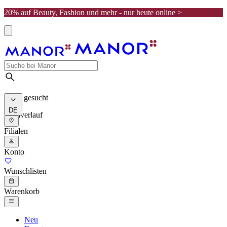
20% auf Beauty, Fashion und mehr - nur heute online >
Meist gesucht
DE
Suchverlauf
Filialen
Konto
Wunschlisten
Warenkorb
Neu