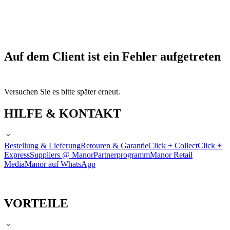
Auf dem Client ist ein Fehler aufgetreten
Versuchen Sie es bitte später erneut.
HILFE & KONTAKT
Bestellung & Lieferung
Retouren & Garantie
Click + Collect
Click +
Express
Suppliers @ Manor
Partnerprogramm
Manor Retail
Media
Manor auf WhatsApp
VORTEILE