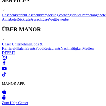
SERVICES
Geschenkkarten
Geschenkverpackung
Vorhangservice
Partnerangebote
Angebote
Rückrufe
Ausschlüsse
Wettbewerbe
ÜBER MANOR
Unser Unternehmen
Jobs &
Karriere
Filialen
Events
Food
Restaurants
Nachhaltigkeit
Medien
DE
FR
IT
MANOR APP:
Zum Help Center