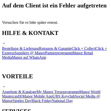
Auf dem Client ist ein Fehler aufgetreten
Versuchen Sie es bitte später erneut.
HILFE & KONTAKT
Bestellung & Lieferung
Retouren & Garantie
Click + Collect
Click +
Express
Suppliers @ Manor
Partnerprogramm
Manor Retail
Media
Manor auf WhatsApp
VORTEILE
Angebote & Kataloge
My Manor Treueprogramm
Manor World
Mastercard®
Manor Mobile App
UBS Keyclub
Social Media @
Manor
Singles Day
Black Friday
National Day