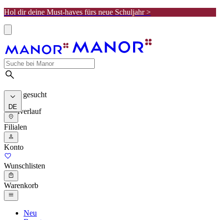
Hol dir deine Must-haves fürs neue Schuljahr >
Meist gesucht
DE
Suchverlauf
Filialen
Konto
Wunschlisten
Warenkorb
Neu