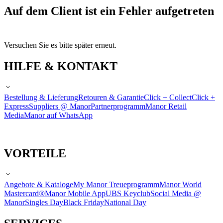
Auf dem Client ist ein Fehler aufgetreten
Versuchen Sie es bitte später erneut.
HILFE & KONTAKT
Bestellung & Lieferung
Retouren & Garantie
Click + Collect
Click +
Express
Suppliers @ Manor
Partnerprogramm
Manor Retail
Media
Manor auf WhatsApp
VORTEILE
Angebote & Kataloge
My Manor Treueprogramm
Manor World
Mastercard®
Manor Mobile App
UBS Keyclub
Social Media @
Manor
Singles Day
Black Friday
National Day