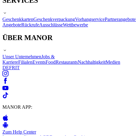
SERVICES
Geschenkkarten
Geschenkverpackung
Vorhangservice
Partnerangebote
Angebote
Rückrufe
Ausschlüsse
Wettbewerbe
ÜBER MANOR
Unser Unternehmen
Jobs &
Karriere
Filialen
Events
Food
Restaurants
Nachhaltigkeit
Medien
DE
FR
IT
MANOR APP:
Zum Help Center