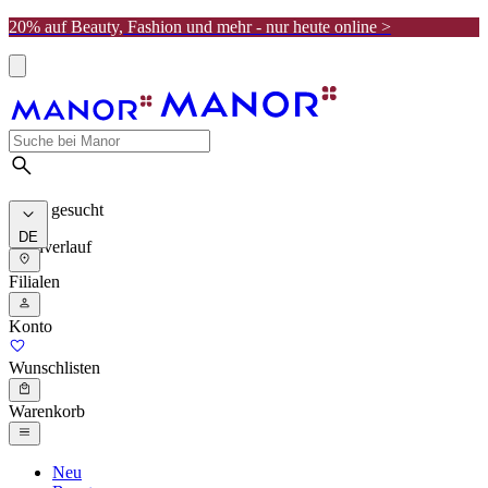
20% auf Beauty, Fashion und mehr - nur heute online >
Meist gesucht
DE
Suchverlauf
Filialen
Konto
Wunschlisten
Warenkorb
Neu