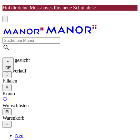
Hol dir deine Must-haves fürs neue Schuljahr >
Meist gesucht
DE
Suchverlauf
Filialen
Konto
Wunschlisten
Warenkorb
Neu