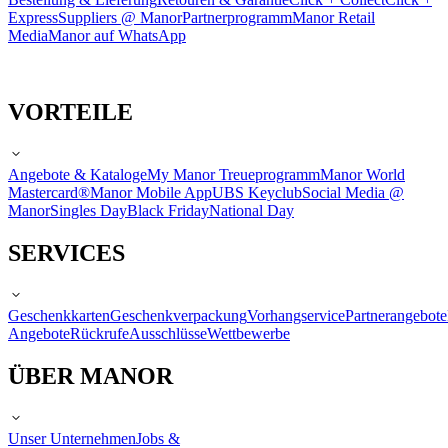
Express
Suppliers @ Manor
Partnerprogramm
Manor Retail
Media
Manor auf WhatsApp
VORTEILE
Angebote & Kataloge
My Manor Treueprogramm
Manor World
Mastercard®
Manor Mobile App
UBS Keyclub
Social Media @
Manor
Singles Day
Black Friday
National Day
SERVICES
Geschenkkarten
Geschenkverpackung
Vorhangservice
Partnerangebote
Angebote
Rückrufe
Ausschlüsse
Wettbewerbe
ÜBER MANOR
Unser Unternehmen
Jobs &