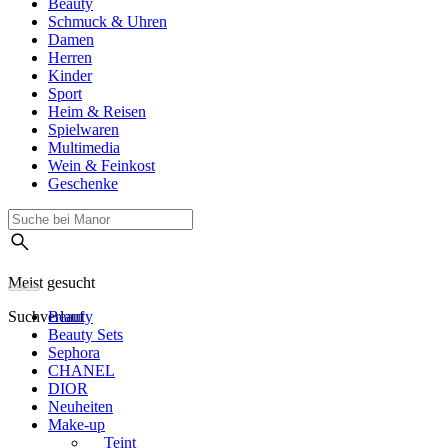
Beauty
Schmuck & Uhren
Damen
Herren
Kinder
Sport
Heim & Reisen
Spielwaren
Multimedia
Wein & Feinkost
Geschenke
Meist gesucht
Suchverlauf
Beauty
Beauty Sets
Sephora
CHANEL
DIOR
Neuheiten
Make-up
Teint