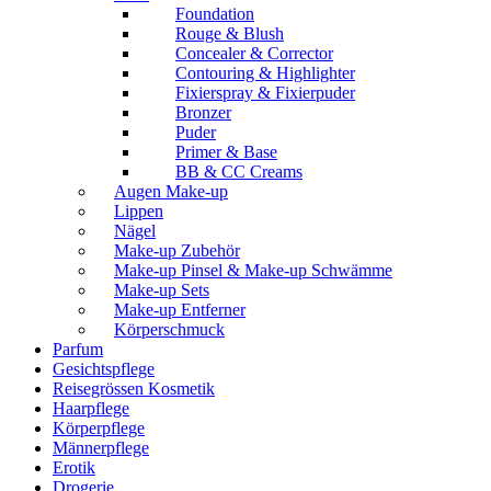
Foundation
Rouge & Blush
Concealer & Corrector
Contouring & Highlighter
Fixierspray & Fixierpuder
Bronzer
Puder
Primer & Base
BB & CC Creams
Augen Make-up
Lippen
Nägel
Make-up Zubehör
Make-up Pinsel & Make-up Schwämme
Make-up Sets
Make-up Entferner
Körperschmuck
Parfum
Gesichtspflege
Reisegrössen Kosmetik
Haarpflege
Körperpflege
Männerpflege
Erotik
Drogerie