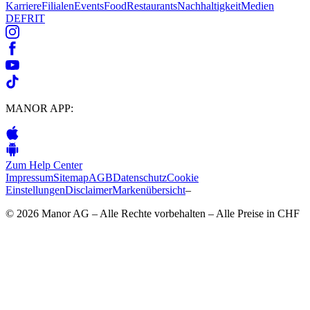
Karriere
Filialen
Events
Food
Restaurants
Nachhaltigkeit
Medien
DE
FR
IT
MANOR APP:
Zum Help Center
Impressum
Sitemap
AGB
Datenschutz
Cookie
Einstellungen
Disclaimer
Markenübersicht
–
© 2026 Manor AG – Alle Rechte vorbehalten – Alle Preise in CHF