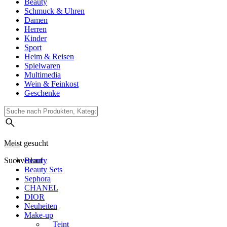
Beauty
Schmuck & Uhren
Damen
Herren
Kinder
Sport
Heim & Reisen
Spielwaren
Multimedia
Wein & Feinkost
Geschenke
Meist gesucht
Suchverlauf
Beauty
Beauty Sets
Sephora
CHANEL
DIOR
Neuheiten
Make-up
Teint