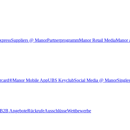
xpress
Suppliers @ Manor
Partnerprogramm
Manor Retail Media
Manor 
rcard®
Manor Mobile App
UBS Keyclub
Social Media @ Manor
Single
B2B Angebote
Rückrufe
Ausschlüsse
Wettbewerbe