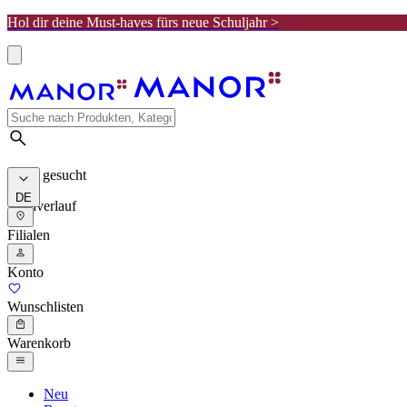
Hol dir deine Must-haves fürs neue Schuljahr >
Meist gesucht
DE
Suchverlauf
Filialen
Konto
Wunschlisten
Warenkorb
Neu