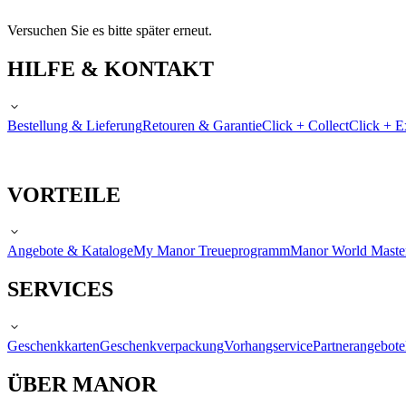
Versuchen Sie es bitte später erneut.
HILFE & KONTAKT
Bestellung & Lieferung
Retouren & Garantie
Click + Collect
Click + E
VORTEILE
Angebote & Kataloge
My Manor Treueprogramm
Manor World Maste
SERVICES
Geschenkkarten
Geschenkverpackung
Vorhangservice
Partnerangebote
ÜBER MANOR