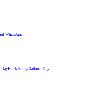
auf WhatsApp
s Day
Black Friday
National Day