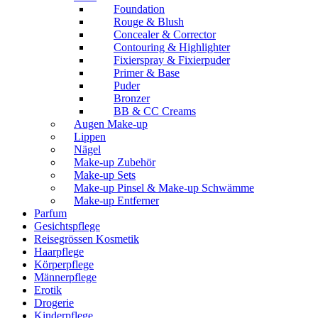
Foundation
Rouge & Blush
Concealer & Corrector
Contouring & Highlighter
Fixierspray & Fixierpuder
Primer & Base
Puder
Bronzer
BB & CC Creams
Augen Make-up
Lippen
Nägel
Make-up Zubehör
Make-up Sets
Make-up Pinsel & Make-up Schwämme
Make-up Entferner
Parfum
Gesichtspflege
Reisegrössen Kosmetik
Haarpflege
Körperpflege
Männerpflege
Erotik
Drogerie
Kinderpflege