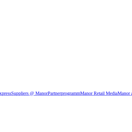
xpress
Suppliers @ Manor
Partnerprogramm
Manor Retail Media
Manor 