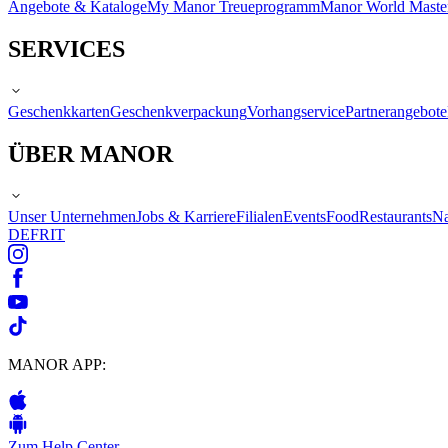
Angebote & Kataloge
My Manor Treueprogramm
Manor World Maste
SERVICES
Geschenkkarten
Geschenkverpackung
Vorhangservice
Partnerangebote
ÜBER MANOR
Unser Unternehmen
Jobs & Karriere
Filialen
Events
Food
Restaurants
Na
DE
FR
IT
MANOR APP:
Zum Help Center