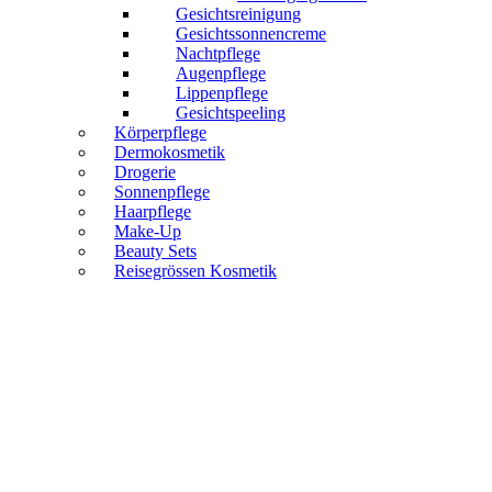
Gesichtsreinigung
Gesichtssonnencreme
Nachtpflege
Augenpflege
Lippenpflege
Gesichtspeeling
Körperpflege
Dermokosmetik
Drogerie
Sonnenpflege
Haarpflege
Make-Up
Beauty Sets
Reisegrössen Kosmetik