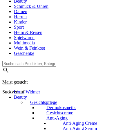
Beauty
Schmuck & Uhren
Damen
Herren
Kinder
Sport
Heim & Reisen
Spielwaren
Multimedia
Wein & Feinkost
Geschenke
Meist gesucht
Suchverlauf
Louis Widmer
Beauty
Gesichtspflege
Dermokosmetik
Gesichtscreme
Anti-Aging
Anti-Aging Creme
Anti-Aging Serum