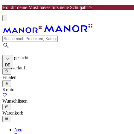
Hol dir deine Must-haves fürs neue Schuljahr >
Meist gesucht
DE
Suchverlauf
Filialen
Konto
Wunschlisten
Warenkorb
Neu