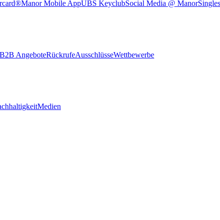
rcard®
Manor Mobile App
UBS Keyclub
Social Media @ Manor
Single
B2B Angebote
Rückrufe
Ausschlüsse
Wettbewerbe
chhaltigkeit
Medien