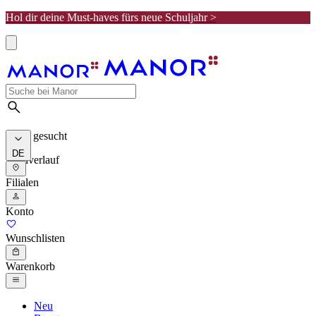
Hol dir deine Must-haves fürs neue Schuljahr >
Meist gesucht
DE
Suchverlauf
Filialen
Konto
Wunschlisten
Warenkorb
Neu