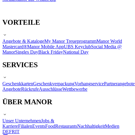
VORTEILE
Angebote & Kataloge
My Manor Treueprogramm
Manor World
Mastercard®
Manor Mobile App
UBS Keyclub
Social Media @
Manor
Singles Day
Black Friday
National Day
SERVICES
Geschenkkarten
Geschenkverpackung
Vorhangservice
Partnerangebote
Angebote
Rückrufe
Ausschlüsse
Wettbewerbe
ÜBER MANOR
Unser Unternehmen
Jobs &
Karriere
Filialen
Events
Food
Restaurants
Nachhaltigkeit
Medien
DE
FR
IT