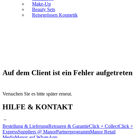
Make-Up
Beauty Sets
Reisegrössen Kosmetik
Auf dem Client ist ein Fehler aufgetreten
Versuchen Sie es bitte später erneut.
HILFE & KONTAKT
Bestellung & Lieferung
Retouren & Garantie
Click + Collect
Click +
Express
Suppliers @ Manor
Partnerprogramm
Manor Retail
Media
Manor auf WhatsApp