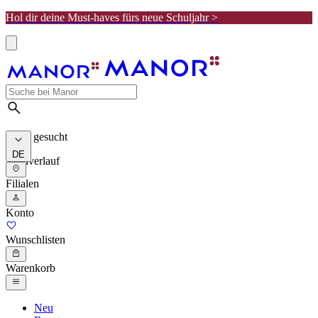
Hol dir deine Must-haves fürs neue Schuljahr >
Meist gesucht
DE
Suchverlauf
Filialen
Konto
Wunschlisten
Warenkorb
Neu