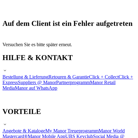
Auf dem Client ist ein Fehler aufgetreten
Versuchen Sie es bitte später erneut.
HILFE & KONTAKT
Bestellung & Lieferung
Retouren & Garantie
Click + Collect
Click +
Express
Suppliers @ Manor
Partnerprogramm
Manor Retail
Media
Manor auf WhatsApp
VORTEILE
Angebote & Kataloge
My Manor Treueprogramm
Manor World
Mastercard®
Manor Mobile App
UBS Keyclub
Social Media @