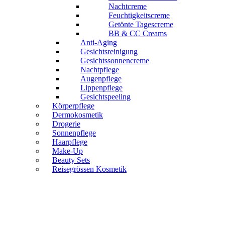
Nachtcreme
Feuchtigkeitscreme
Getönte Tagescreme
BB & CC Creams
Anti-Aging
Gesichtsreinigung
Gesichtssonnencreme
Nachtpflege
Augenpflege
Lippenpflege
Gesichtspeeling
Körperpflege
Dermokosmetik
Drogerie
Sonnenpflege
Haarpflege
Make-Up
Beauty Sets
Reisegrössen Kosmetik