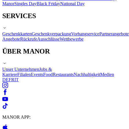
Manor
Singles Day
Black Friday
National Day
SERVICES
Geschenkkarten
Geschenkverpackung
Vorhangservice
Partnerangebote
Angebote
Rückrufe
Ausschlüsse
Wettbewerbe
ÜBER MANOR
Unser Unternehmen
Jobs &
Karriere
Filialen
Events
Food
Restaurants
Nachhaltigkeit
Medien
DE
FR
IT
MANOR APP: