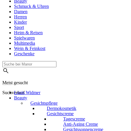
Beauty
Schmuck & Uhren
Damen
Herren
Kinder
Sport
Heim & Reisen
Spielwaren
Multimedia
Wein & Feinkost
Geschenke
Meist gesucht
Suchverlauf
Louis Widmer
Beauty
Gesichtspflege
Dermokosmetik
Gesichtscreme
Tagescreme
Anti-Aging Creme
Gesichtssonnencreme