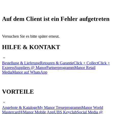
Auf dem Client ist ein Fehler aufgetreten
Versuchen Sie es bitte später erneut.
HILFE & KONTAKT
Bestellung & Lieferung
Retouren & Garantie
Click + Collect
Click +
Express
Suppliers @ Manor
Partnerprogramm
Manor Retail
Media
Manor auf WhatsApp
VORTEILE
Angebote & Kataloge
My Manor Treueprogramm
Manor World
Mastercard®
Manor Mobile App
UBS Keyclub
Social Media @