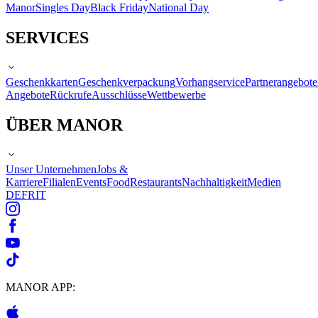
Manor
Singles Day
Black Friday
National Day
SERVICES
Geschenkkarten
Geschenkverpackung
Vorhangservice
Partnerangebote
Angebote
Rückrufe
Ausschlüsse
Wettbewerbe
ÜBER MANOR
Unser Unternehmen
Jobs &
Karriere
Filialen
Events
Food
Restaurants
Nachhaltigkeit
Medien
DE
FR
IT
MANOR APP: