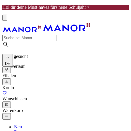
Hol dir deine Must-haves fürs neue Schuljahr >
Meist gesucht
DE
Suchverlauf
Filialen
Konto
Wunschlisten
Warenkorb
Neu