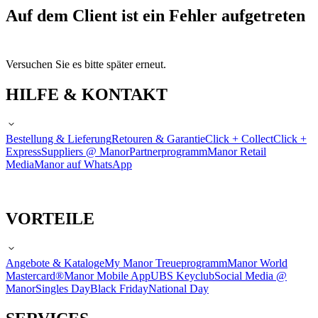
Auf dem Client ist ein Fehler aufgetreten
Versuchen Sie es bitte später erneut.
HILFE & KONTAKT
Bestellung & Lieferung
Retouren & Garantie
Click + Collect
Click +
Express
Suppliers @ Manor
Partnerprogramm
Manor Retail
Media
Manor auf WhatsApp
VORTEILE
Angebote & Kataloge
My Manor Treueprogramm
Manor World
Mastercard®
Manor Mobile App
UBS Keyclub
Social Media @
Manor
Singles Day
Black Friday
National Day