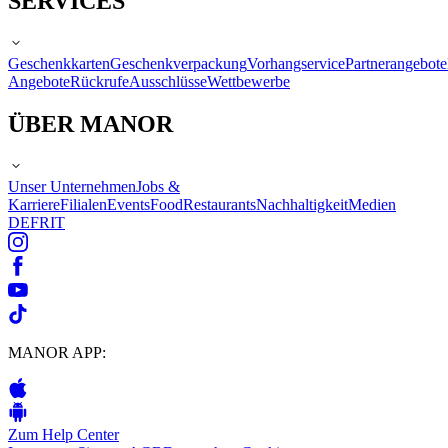
SERVICES
Geschenkkarten
Geschenkverpackung
Vorhangservice
Partnerangebote
Angebote
Rückrufe
Ausschlüsse
Wettbewerbe
ÜBER MANOR
Unser Unternehmen
Jobs &
Karriere
Filialen
Events
Food
Restaurants
Nachhaltigkeit
Medien
DE
FR
IT
MANOR APP:
Zum Help Center