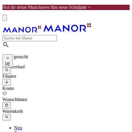
Hol dir deine Must-haves fürs neue Schuljahr >
Meist gesucht
DE
Suchverlauf
Filialen
Konto
Wunschlisten
Warenkorb
Neu