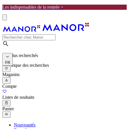
Les indispensables de la rentrée >
Les plus recherchés
FR
Historique des recherches
Magasins
Compte
Listes de souhaits
Panier
Nouveautés