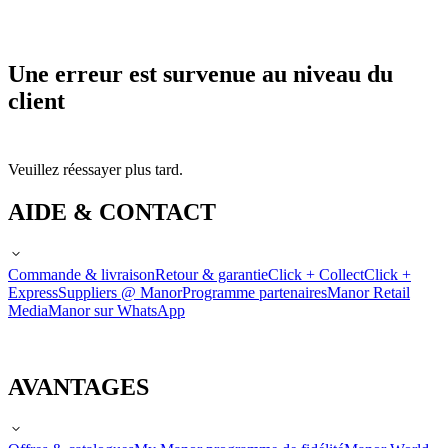
Une erreur est survenue au niveau du
client
Veuillez réessayer plus tard.
AIDE & CONTACT
Commande & livraison
Retour & garantie
Click + Collect
Click +
Express
Suppliers @ Manor
Programme partenaires
Manor Retail
Media
Manor sur WhatsApp
AVANTAGES