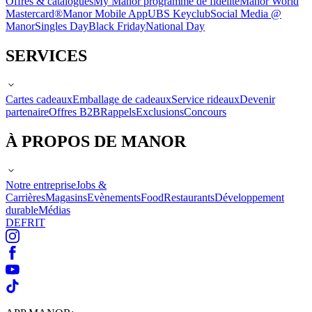
Offres & catalogues
My Manor programme de fidélité
Manor World
Mastercard®
Manor Mobile App
UBS Keyclub
Social Media @
Manor
Singles Day
Black Friday
National Day
SERVICES
Cartes cadeaux
Emballage de cadeaux
Service rideaux
Devenir
partenaire
Offres B2B
Rappels
Exclusions
Concours
À PROPOS DE MANOR
Notre entreprise
Jobs &
Carrières
Magasins
Evènements
Food
Restaurants
Développement
durable
Médias
DE
FR
IT