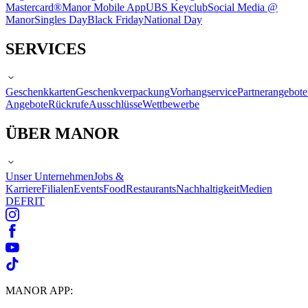
Mastercard®
Manor Mobile App
UBS Keyclub
Social Media @
Manor
Singles Day
Black Friday
National Day
SERVICES
Geschenkkarten
Geschenkverpackung
Vorhangservice
Partnerangebote
Angebote
Rückrufe
Ausschlüsse
Wettbewerbe
ÜBER MANOR
Unser Unternehmen
Jobs &
Karriere
Filialen
Events
Food
Restaurants
Nachhaltigkeit
Medien
DE
FR
IT
MANOR APP: