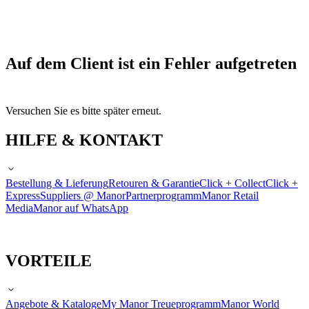
Auf dem Client ist ein Fehler aufgetreten
Versuchen Sie es bitte später erneut.
HILFE & KONTAKT
Bestellung & Lieferung
Retouren & Garantie
Click + Collect
Click +
Express
Suppliers @ Manor
Partnerprogramm
Manor Retail
Media
Manor auf WhatsApp
VORTEILE
Angebote & Kataloge
My Manor Treueprogramm
Manor World