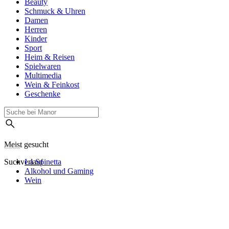
Beauty
Schmuck & Uhren
Damen
Herren
Kinder
Sport
Heim & Reisen
Spielwaren
Multimedia
Wein & Feinkost
Geschenke
Meist gesucht
Suchverlauf
La Spinetta
Alkohol und Gaming
Wein