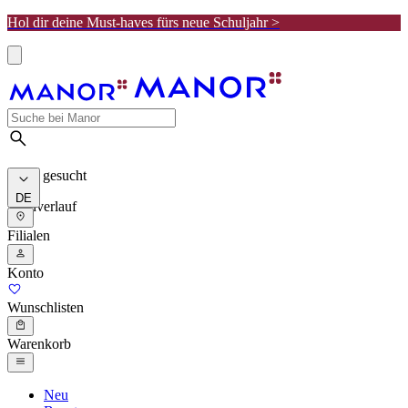
Hol dir deine Must-haves fürs neue Schuljahr >
Meist gesucht
DE
Suchverlauf
Filialen
Konto
Wunschlisten
Warenkorb
Neu