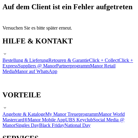
Auf dem Client ist ein Fehler aufgetreten
Versuchen Sie es bitte später erneut.
HILFE & KONTAKT
Bestellung & Lieferung
Retouren & Garantie
Click + Collect
Click +
Express
Suppliers @ Manor
Partnerprogramm
Manor Retail
Media
Manor auf WhatsApp
VORTEILE
Angebote & Kataloge
My Manor Treueprogramm
Manor World
Mastercard®
Manor Mobile App
UBS Keyclub
Social Media @
Manor
Singles Day
Black Friday
National Day