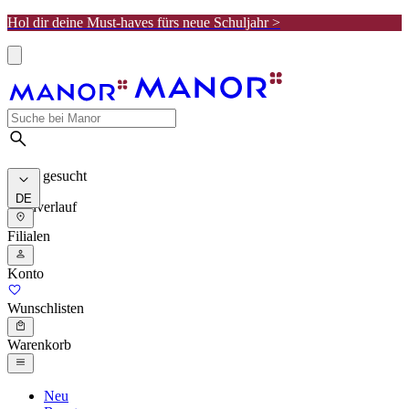
Hol dir deine Must-haves fürs neue Schuljahr >
Meist gesucht
DE
Suchverlauf
Filialen
Konto
Wunschlisten
Warenkorb
Neu