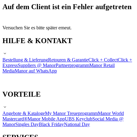
Auf dem Client ist ein Fehler aufgetreten
Versuchen Sie es bitte später erneut.
HILFE & KONTAKT
Bestellung & Lieferung
Retouren & Garantie
Click + Collect
Click +
Express
Suppliers @ Manor
Partnerprogramm
Manor Retail
Media
Manor auf WhatsApp
VORTEILE
Angebote & Kataloge
My Manor Treueprogramm
Manor World
Mastercard®
Manor Mobile App
UBS Keyclub
Social Media @
Manor
Singles Day
Black Friday
National Day