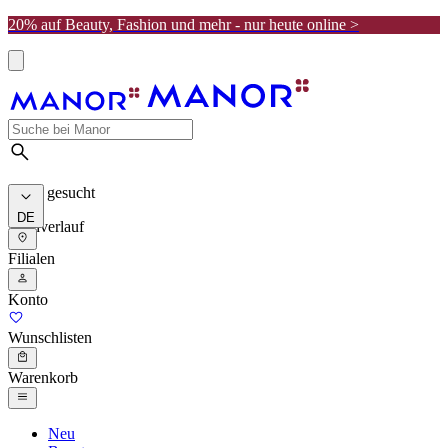
20% auf Beauty, Fashion und mehr - nur heute online >
Meist gesucht
DE
Suchverlauf
Filialen
Konto
Wunschlisten
Warenkorb
Neu