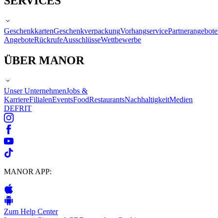
SERVICES
Geschenkkarten
Geschenkverpackung
Vorhangservice
Partnerangebote
Angebote
Rückrufe
Ausschlüsse
Wettbewerbe
ÜBER MANOR
Unser Unternehmen
Jobs &
Karriere
Filialen
Events
Food
Restaurants
Nachhaltigkeit
Medien
DE
FR
IT
MANOR APP:
Zum Help Center