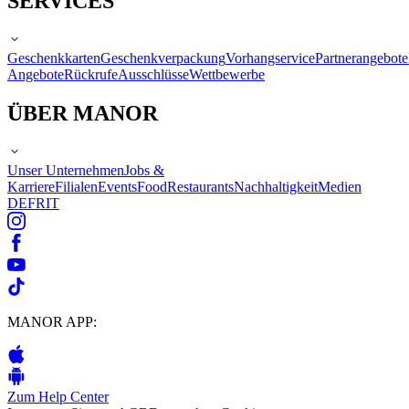
SERVICES
Geschenkkarten
Geschenkverpackung
Vorhangservice
Partnerangebote
Angebote
Rückrufe
Ausschlüsse
Wettbewerbe
ÜBER MANOR
Unser Unternehmen
Jobs &
Karriere
Filialen
Events
Food
Restaurants
Nachhaltigkeit
Medien
DE
FR
IT
MANOR APP:
Zum Help Center