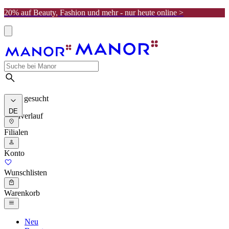
20% auf Beauty, Fashion und mehr - nur heute online >
Meist gesucht
DE
Suchverlauf
Filialen
Konto
Wunschlisten
Warenkorb
Neu