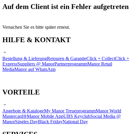
Auf dem Client ist ein Fehler aufgetreten
Versuchen Sie es bitte später erneut.
HILFE & KONTAKT
Bestellung & Lieferung
Retouren & Garantie
Click + Collect
Click +
Express
Suppliers @ Manor
Partnerprogramm
Manor Retail
Media
Manor auf WhatsApp
VORTEILE
Angebote & Kataloge
My Manor Treueprogramm
Manor World
Mastercard®
Manor Mobile App
UBS Keyclub
Social Media @
Manor
Singles Day
Black Friday
National Day