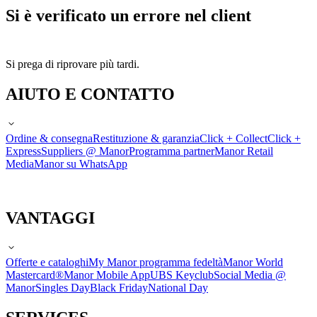
Si è verificato un errore nel client
Si prega di riprovare più tardi.
AIUTO E CONTATTO
Ordine & consegna
Restituzione & garanzia
Click + Collect
Click +
Express
Suppliers @ Manor
Programma partner
Manor Retail
Media
Manor su WhatsApp
VANTAGGI
Offerte e cataloghi
My Manor programma fedeltà
Manor World
Mastercard®
Manor Mobile App
UBS Keyclub
Social Media @
Manor
Singles Day
Black Friday
National Day