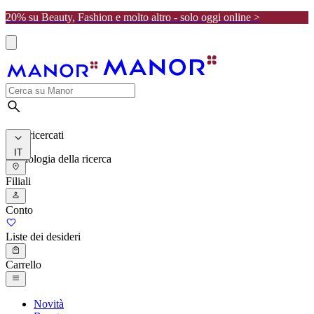
20% su Beauty, Fashion e molto altro - solo oggi online >
I più ricercati
IT
Cronologia della ricerca
Filiali
Conto
Liste dei desideri
Carrello
Novità