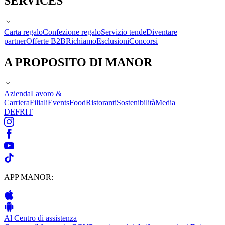
SERVICES
Carta regalo
Confezione regalo
Servizio tende
Diventare
partner
Offerte B2B
Richiamo
Esclusioni
Concorsi
A PROPOSITO DI MANOR
Azienda
Lavoro &
Carriera
Filiali
Events
Food
Ristoranti
Sostenibilità
Media
DE
FR
IT
APP MANOR:
Al Centro di assistenza