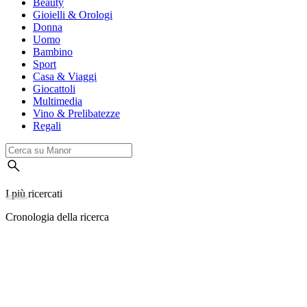
Beauty
Gioielli & Orologi
Donna
Uomo
Bambino
Sport
Casa & Viaggi
Giocattoli
Multimedia
Vino & Prelibatezze
Regali
I più ricercati
Cronologia della ricerca