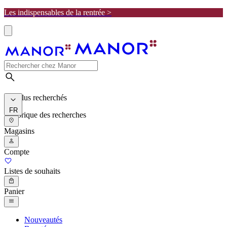
Les indispensables de la rentrée >
Les plus recherchés
FR
Historique des recherches
Magasins
Compte
Listes de souhaits
Panier
Nouveautés