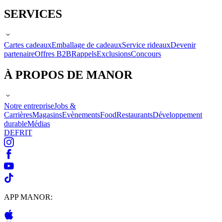
SERVICES
Cartes cadeaux
Emballage de cadeaux
Service rideaux
Devenir
partenaire
Offres B2B
Rappels
Exclusions
Concours
À PROPOS DE MANOR
Notre entreprise
Jobs &
Carrières
Magasins
Evènements
Food
Restaurants
Développement
durable
Médias
DE
FR
IT
APP MANOR: