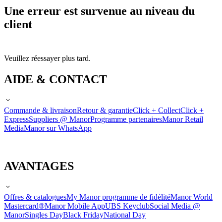
Une erreur est survenue au niveau du
client
Veuillez réessayer plus tard.
AIDE & CONTACT
Commande & livraison
Retour & garantie
Click + Collect
Click +
Express
Suppliers @ Manor
Programme partenaires
Manor Retail
Media
Manor sur WhatsApp
AVANTAGES
Offres & catalogues
My Manor programme de fidélité
Manor World
Mastercard®
Manor Mobile App
UBS Keyclub
Social Media @
Manor
Singles Day
Black Friday
National Day