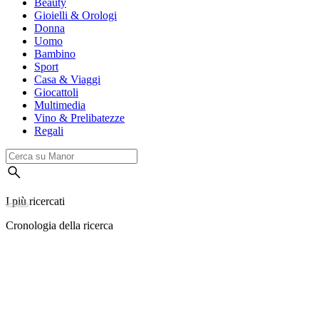
Beauty
Gioielli & Orologi
Donna
Uomo
Bambino
Sport
Casa & Viaggi
Giocattoli
Multimedia
Vino & Prelibatezze
Regali
I più ricercati
Cronologia della ricerca