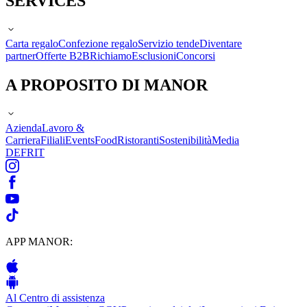
SERVICES
Carta regalo
Confezione regalo
Servizio tende
Diventare
partner
Offerte B2B
Richiamo
Esclusioni
Concorsi
A PROPOSITO DI MANOR
Azienda
Lavoro &
Carriera
Filiali
Events
Food
Ristoranti
Sostenibilità
Media
DE
FR
IT
APP MANOR:
Al Centro di assistenza