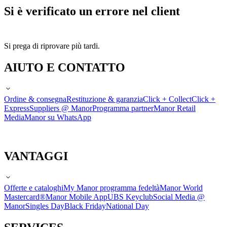
Si è verificato un errore nel client
Si prega di riprovare più tardi.
AIUTO E CONTATTO
Ordine & consegna
Restituzione & garanzia
Click + Collect
Click +
Express
Suppliers @ Manor
Programma partner
Manor Retail
Media
Manor su WhatsApp
VANTAGGI
Offerte e cataloghi
My Manor programma fedeltà
Manor World
Mastercard®
Manor Mobile App
UBS Keyclub
Social Media @
Manor
Singles Day
Black Friday
National Day