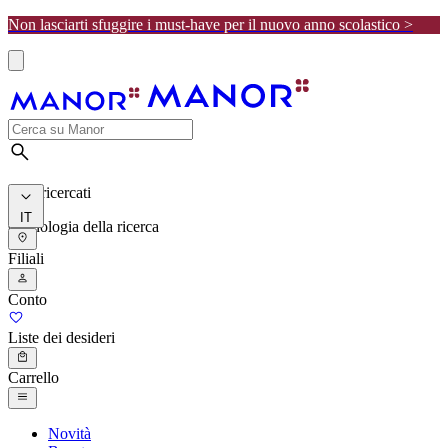
Non lasciarti sfuggire i must-have per il nuovo anno scolastico >
I più ricercati
IT
Cronologia della ricerca
Filiali
Conto
Liste dei desideri
Carrello
Novità