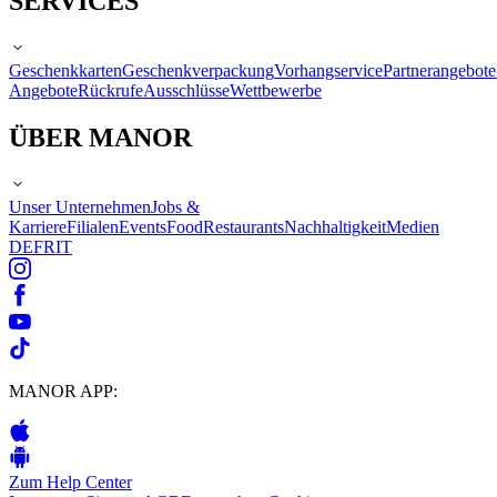
SERVICES
Geschenkkarten
Geschenkverpackung
Vorhangservice
Partnerangebote
Angebote
Rückrufe
Ausschlüsse
Wettbewerbe
ÜBER MANOR
Unser Unternehmen
Jobs &
Karriere
Filialen
Events
Food
Restaurants
Nachhaltigkeit
Medien
DE
FR
IT
MANOR APP:
Zum Help Center