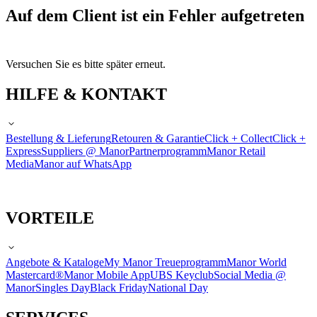
Auf dem Client ist ein Fehler aufgetreten
Versuchen Sie es bitte später erneut.
HILFE & KONTAKT
Bestellung & Lieferung
Retouren & Garantie
Click + Collect
Click +
Express
Suppliers @ Manor
Partnerprogramm
Manor Retail
Media
Manor auf WhatsApp
VORTEILE
Angebote & Kataloge
My Manor Treueprogramm
Manor World
Mastercard®
Manor Mobile App
UBS Keyclub
Social Media @
Manor
Singles Day
Black Friday
National Day