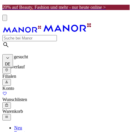
20% auf Beauty, Fashion und mehr - nur heute online >
Meist gesucht
DE
Suchverlauf
Filialen
Konto
Wunschlisten
Warenkorb
Neu