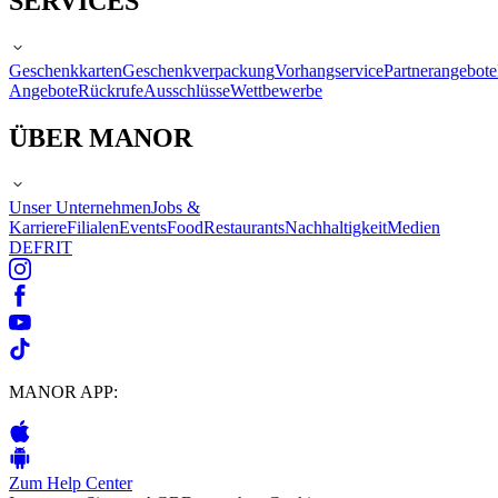
SERVICES
Geschenkkarten
Geschenkverpackung
Vorhangservice
Partnerangebote
Angebote
Rückrufe
Ausschlüsse
Wettbewerbe
ÜBER MANOR
Unser Unternehmen
Jobs &
Karriere
Filialen
Events
Food
Restaurants
Nachhaltigkeit
Medien
DE
FR
IT
MANOR APP:
Zum Help Center