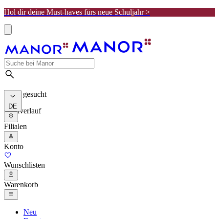
Hol dir deine Must-haves fürs neue Schuljahr >
Meist gesucht
DE
Suchverlauf
Filialen
Konto
Wunschlisten
Warenkorb
Neu