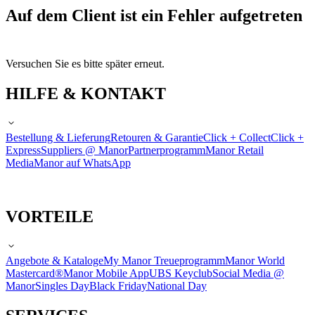
Auf dem Client ist ein Fehler aufgetreten
Versuchen Sie es bitte später erneut.
HILFE & KONTAKT
Bestellung & Lieferung
Retouren & Garantie
Click + Collect
Click +
Express
Suppliers @ Manor
Partnerprogramm
Manor Retail
Media
Manor auf WhatsApp
VORTEILE
Angebote & Kataloge
My Manor Treueprogramm
Manor World
Mastercard®
Manor Mobile App
UBS Keyclub
Social Media @
Manor
Singles Day
Black Friday
National Day