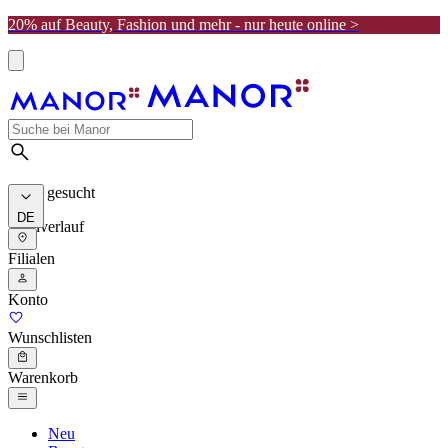
20% auf Beauty, Fashion und mehr - nur heute online >
Meist gesucht
DE
Suchverlauf
Filialen
Konto
Wunschlisten
Warenkorb
Neu