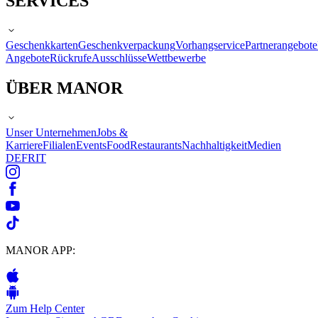
SERVICES
Geschenkkarten
Geschenkverpackung
Vorhangservice
Partnerangebote
Angebote
Rückrufe
Ausschlüsse
Wettbewerbe
ÜBER MANOR
Unser Unternehmen
Jobs &
Karriere
Filialen
Events
Food
Restaurants
Nachhaltigkeit
Medien
DE
FR
IT
MANOR APP:
Zum Help Center