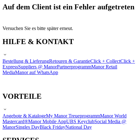
Auf dem Client ist ein Fehler aufgetreten
Versuchen Sie es bitte später erneut.
HILFE & KONTAKT
Bestellung & Lieferung
Retouren & Garantie
Click + Collect
Click +
Express
Suppliers @ Manor
Partnerprogramm
Manor Retail
Media
Manor auf WhatsApp
VORTEILE
Angebote & Kataloge
My Manor Treueprogramm
Manor World
Mastercard®
Manor Mobile App
UBS Keyclub
Social Media @
Manor
Singles Day
Black Friday
National Day