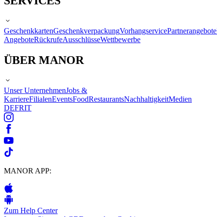
SERVICES
Geschenkkarten
Geschenkverpackung
Vorhangservice
Partnerangebote
Angebote
Rückrufe
Ausschlüsse
Wettbewerbe
ÜBER MANOR
Unser Unternehmen
Jobs &
Karriere
Filialen
Events
Food
Restaurants
Nachhaltigkeit
Medien
DE
FR
IT
MANOR APP:
Zum Help Center