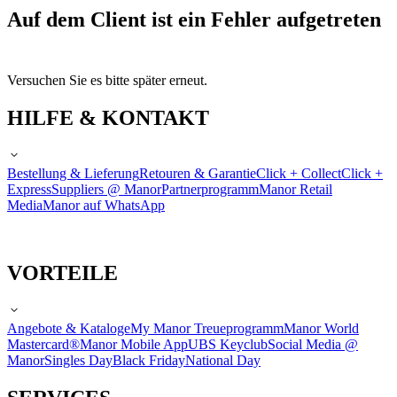
Auf dem Client ist ein Fehler aufgetreten
Versuchen Sie es bitte später erneut.
HILFE & KONTAKT
Bestellung & Lieferung
Retouren & Garantie
Click + Collect
Click +
Express
Suppliers @ Manor
Partnerprogramm
Manor Retail
Media
Manor auf WhatsApp
VORTEILE
Angebote & Kataloge
My Manor Treueprogramm
Manor World
Mastercard®
Manor Mobile App
UBS Keyclub
Social Media @
Manor
Singles Day
Black Friday
National Day