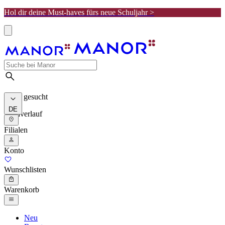
Hol dir deine Must-haves fürs neue Schuljahr >
Meist gesucht
DE
Suchverlauf
Filialen
Konto
Wunschlisten
Warenkorb
Neu