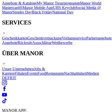
Angebote & Kataloge
My Manor Treueprogramm
Manor World
Mastercard®
Manor Mobile App
UBS Keyclub
Social Media @
Manor
Singles Day
Black Friday
National Day
SERVICES
Geschenkkarten
Geschenkverpackung
Vorhangservice
Partnerangebote
Angebote
Rückrufe
Ausschlüsse
Wettbewerbe
ÜBER MANOR
Unser Unternehmen
Jobs &
Karriere
Filialen
Events
Food
Restaurants
Nachhaltigkeit
Medien
DE
FR
IT
MANOR APP: