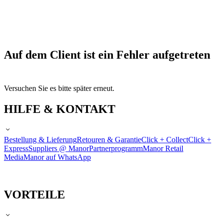
Auf dem Client ist ein Fehler aufgetreten
Versuchen Sie es bitte später erneut.
HILFE & KONTAKT
Bestellung & Lieferung
Retouren & Garantie
Click + Collect
Click +
Express
Suppliers @ Manor
Partnerprogramm
Manor Retail
Media
Manor auf WhatsApp
VORTEILE