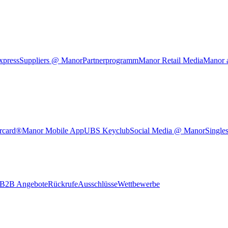
xpress
Suppliers @ Manor
Partnerprogramm
Manor Retail Media
Manor 
rcard®
Manor Mobile App
UBS Keyclub
Social Media @ Manor
Single
B2B Angebote
Rückrufe
Ausschlüsse
Wettbewerbe