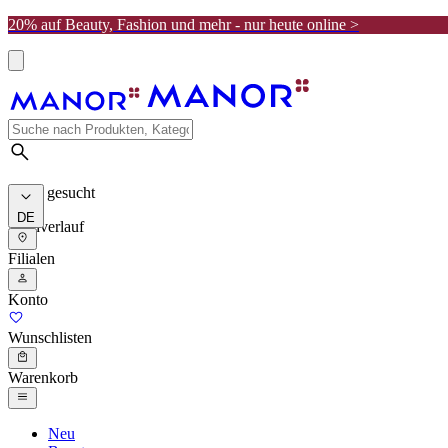
20% auf Beauty, Fashion und mehr - nur heute online >
Meist gesucht
DE
Suchverlauf
Filialen
Konto
Wunschlisten
Warenkorb
Neu