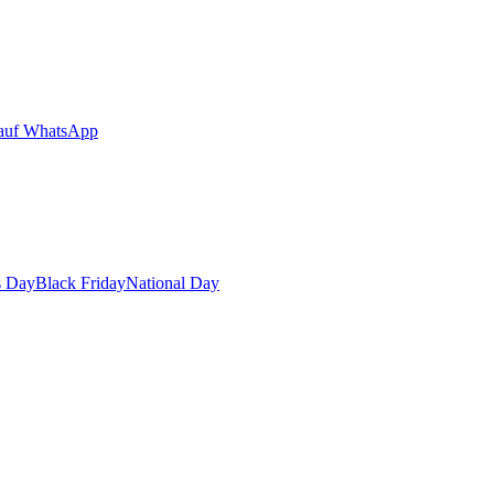
auf WhatsApp
s Day
Black Friday
National Day