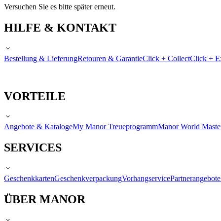
Versuchen Sie es bitte später erneut.
HILFE & KONTAKT
Bestellung & Lieferung
Retouren & Garantie
Click + Collect
Click + E
VORTEILE
Angebote & Kataloge
My Manor Treueprogramm
Manor World Maste
SERVICES
Geschenkkarten
Geschenkverpackung
Vorhangservice
Partnerangebote
ÜBER MANOR