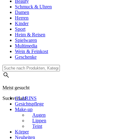
Beauty
Schmuck & Uhren
Damen
Herren
Kinder
Sport
Heim & Reisen
Spielwaren
Multimedia
Wein & Feinkost
Geschenke
Meist gesucht
Suchverlauf
CLARINS
Gesichtspflege
Make-up
Augen
Lippen
Teint
Körper
Neuheiten