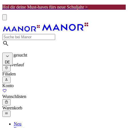
Hol dir deine Must-haves fürs neue Schuljahr >
Meist gesucht
DE
Suchverlauf
Filialen
Konto
Wunschlisten
Warenkorb
Neu