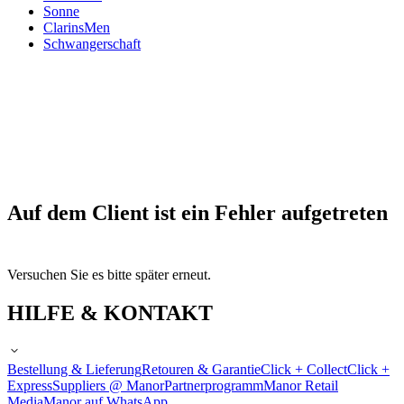
Sonne
ClarinsMen
Schwangerschaft
Auf dem Client ist ein Fehler aufgetreten
Versuchen Sie es bitte später erneut.
HILFE & KONTAKT
Bestellung & Lieferung
Retouren & Garantie
Click + Collect
Click +
Express
Suppliers @ Manor
Partnerprogramm
Manor Retail
Media
Manor auf WhatsApp