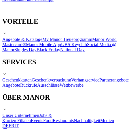
VORTEILE
Angebote & Kataloge
My Manor Treueprogramm
Manor World
Mastercard®
Manor Mobile App
UBS Keyclub
Social Media @
Manor
Singles Day
Black Friday
National Day
SERVICES
Geschenkkarten
Geschenkverpackung
Vorhangservice
Partnerangebote
Angebote
Rückrufe
Ausschlüsse
Wettbewerbe
ÜBER MANOR
Unser Unternehmen
Jobs &
Karriere
Filialen
Events
Food
Restaurants
Nachhaltigkeit
Medien
DE
FR
IT