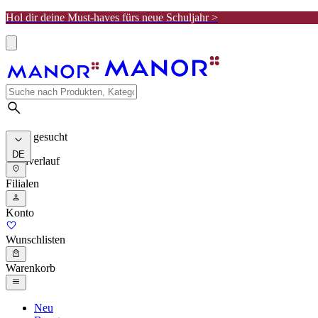
Hol dir deine Must-haves fürs neue Schuljahr >
Meist gesucht
DE
Suchverlauf
Filialen
Konto
Wunschlisten
Warenkorb
Neu