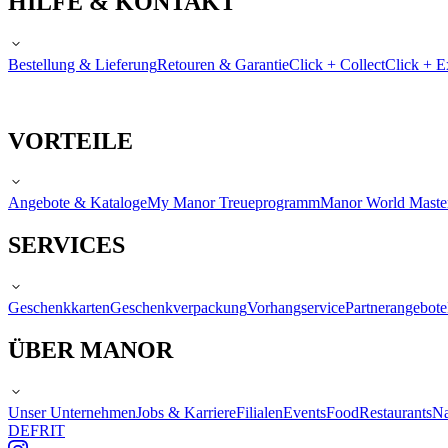
HILFE & KONTAKT
Bestellung & Lieferung
Retouren & Garantie
Click + Collect
Click + E
VORTEILE
Angebote & Kataloge
My Manor Treueprogramm
Manor World Maste
SERVICES
Geschenkkarten
Geschenkverpackung
Vorhangservice
Partnerangebote
ÜBER MANOR
Unser Unternehmen
Jobs & Karriere
Filialen
Events
Food
Restaurants
Na
DE
FR
IT