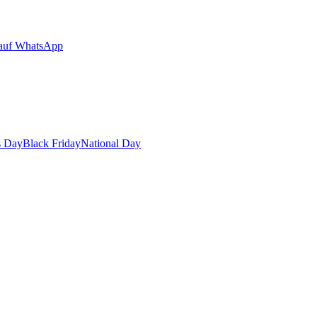
auf WhatsApp
s Day
Black Friday
National Day