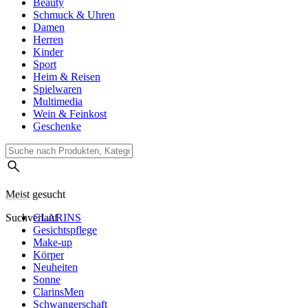
Beauty
Schmuck & Uhren
Damen
Herren
Kinder
Sport
Heim & Reisen
Spielwaren
Multimedia
Wein & Feinkost
Geschenke
Meist gesucht
Suchverlauf
CLARINS
Gesichtspflege
Make-up
Körper
Neuheiten
Sonne
ClarinsMen
Schwangerschaft