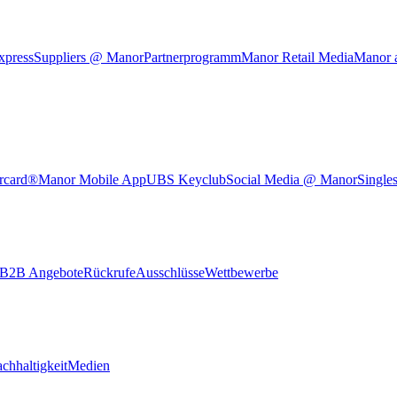
xpress
Suppliers @ Manor
Partnerprogramm
Manor Retail Media
Manor 
rcard®
Manor Mobile App
UBS Keyclub
Social Media @ Manor
Single
B2B Angebote
Rückrufe
Ausschlüsse
Wettbewerbe
chhaltigkeit
Medien