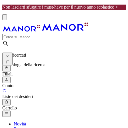
Non lasciarti sfuggire i must-have per il nuovo anno scolastico >
I più ricercati
IT
Cronologia della ricerca
Filiali
Conto
Liste dei desideri
Carrello
Novità