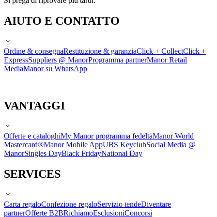
Si prega di riprovare più tardi.
AIUTO E CONTATTO
Ordine & consegna
Restituzione & garanzia
Click + Collect
Click +
Express
Suppliers @ Manor
Programma partner
Manor Retail
Media
Manor su WhatsApp
VANTAGGI
Offerte e cataloghi
My Manor programma fedeltà
Manor World
Mastercard®
Manor Mobile App
UBS Keyclub
Social Media @
Manor
Singles Day
Black Friday
National Day
SERVICES
Carta regalo
Confezione regalo
Servizio tende
Diventare
partner
Offerte B2B
Richiamo
Esclusioni
Concorsi