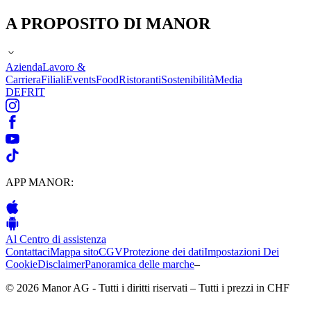
A PROPOSITO DI MANOR
Azienda
Lavoro &
Carriera
Filiali
Events
Food
Ristoranti
Sostenibilità
Media
DE
FR
IT
APP MANOR:
Al Centro di assistenza
Contattaci
Mappa sito
CGV
Protezione dei dati
Impostazioni Dei
Cookie
Disclaimer
Panoramica delle marche
–
© 2026 Manor AG - Tutti i diritti riservati – Tutti i prezzi in CHF