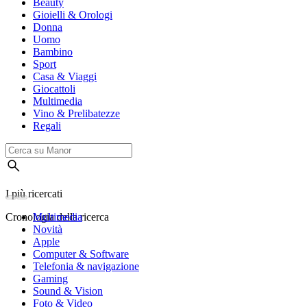
Beauty
Gioielli & Orologi
Donna
Uomo
Bambino
Sport
Casa & Viaggi
Giocattoli
Multimedia
Vino & Prelibatezze
Regali
I più ricercati
Cronologia della ricerca
Multimedia
Novità
Apple
Computer & Software
Telefonia & navigazione
Gaming
Sound & Vision
Foto & Video