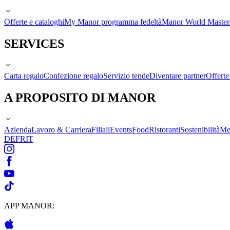
Offerte e cataloghi
My Manor programma fedeltà
Manor World Maste
SERVICES
Carta regalo
Confezione regalo
Servizio tende
Diventare partner
Offert
A PROPOSITO DI MANOR
Azienda
Lavoro & Carriera
Filiali
Events
Food
Ristoranti
Sostenibilità
Me
DE
FR
IT
APP MANOR: