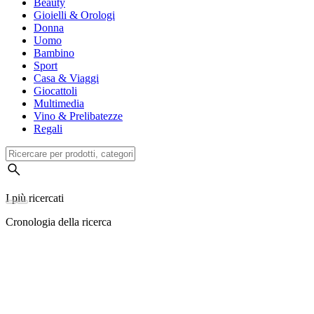
Beauty
Gioielli & Orologi
Donna
Uomo
Bambino
Sport
Casa & Viaggi
Giocattoli
Multimedia
Vino & Prelibatezze
Regali
I più ricercati
Cronologia della ricerca