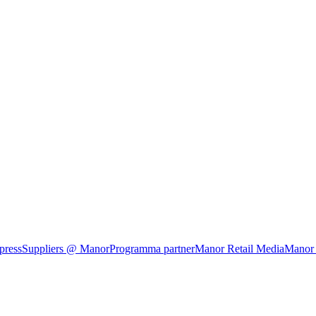
press
Suppliers @ Manor
Programma partner
Manor Retail Media
Manor