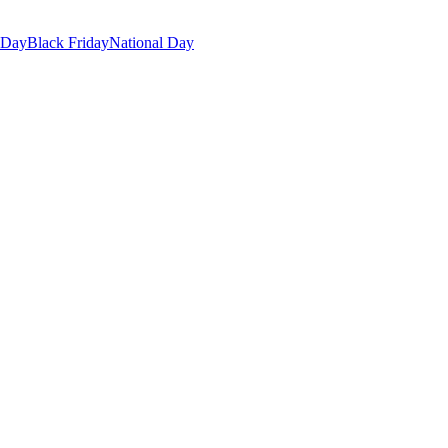
 Day
Black Friday
National Day