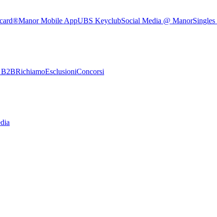
rcard®
Manor Mobile App
UBS Keyclub
Social Media @ Manor
Singles
e B2B
Richiamo
Esclusioni
Concorsi
dia