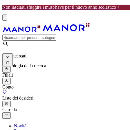
Non lasciarti sfuggire i must-have per il nuovo anno scolastico >
I più ricercati
IT
Cronologia della ricerca
Filiali
Conto
Liste dei desideri
Carrello
Novità