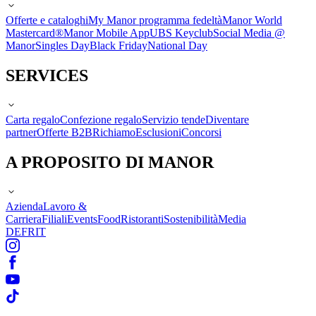
Offerte e cataloghi
My Manor programma fedeltà
Manor World
Mastercard®
Manor Mobile App
UBS Keyclub
Social Media @
Manor
Singles Day
Black Friday
National Day
SERVICES
Carta regalo
Confezione regalo
Servizio tende
Diventare
partner
Offerte B2B
Richiamo
Esclusioni
Concorsi
A PROPOSITO DI MANOR
Azienda
Lavoro &
Carriera
Filiali
Events
Food
Ristoranti
Sostenibilità
Media
DE
FR
IT