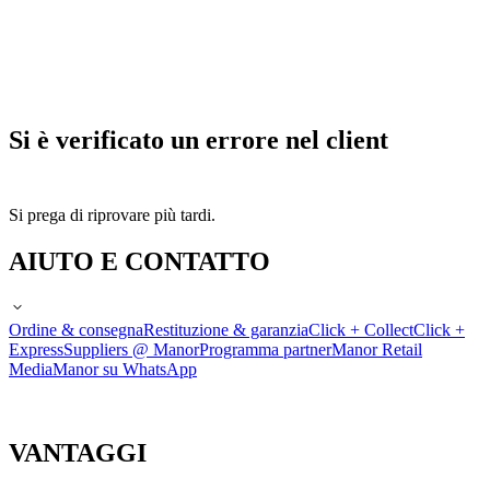
Si è verificato un errore nel client
Si prega di riprovare più tardi.
AIUTO E CONTATTO
Ordine & consegna
Restituzione & garanzia
Click + Collect
Click +
Express
Suppliers @ Manor
Programma partner
Manor Retail
Media
Manor su WhatsApp
VANTAGGI