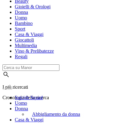
Beauty
Gioielli & Orologi
Donna
Uomo
Bambino
Sport
Casa & Viaggi
Giocattoli
Multimedia
Vino & Prelibatezze
Regali
I più ricercati
Cronologia della ricerca
Suicide Squad
Uomo
Donna
Abbigliamento da donna
Casa & Viaggi