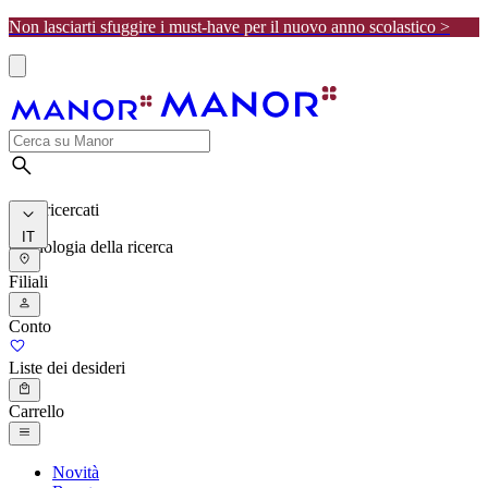
Non lasciarti sfuggire i must-have per il nuovo anno scolastico >
I più ricercati
IT
Cronologia della ricerca
Filiali
Conto
Liste dei desideri
Carrello
Novità