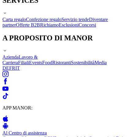
SERVICES
Carta regalo
Confezione regalo
Servizio tende
Diventare
partner
Offerte B2B
Richiamo
Esclusioni
Concorsi
A PROPOSITO DI MANOR
Azienda
Lavoro &
Carriera
Filiali
Events
Food
Ristoranti
Sostenibilità
Media
DE
FR
IT
APP MANOR:
Al Centro di assistenza