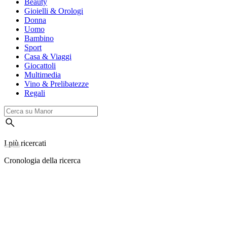
Beauty
Gioielli & Orologi
Donna
Uomo
Bambino
Sport
Casa & Viaggi
Giocattoli
Multimedia
Vino & Prelibatezze
Regali
I più ricercati
Cronologia della ricerca