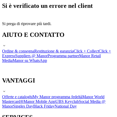
Si è verificato un errore nel client
Si prega di riprovare più tardi.
AIUTO E CONTATTO
Ordine & consegna
Restituzione & garanzia
Click + Collect
Click +
Express
Suppliers @ Manor
Programma partner
Manor Retail
Media
Manor su WhatsApp
VANTAGGI
Offerte e cataloghi
My Manor programma fedeltà
Manor World
Mastercard®
Manor Mobile App
UBS Keyclub
Social Media @
Manor
Singles Day
Black Friday
National Day