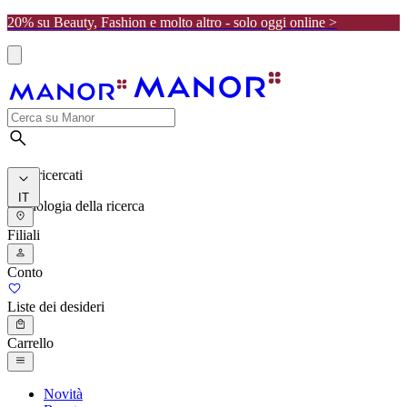
20% su Beauty, Fashion e molto altro - solo oggi online >
I più ricercati
IT
Cronologia della ricerca
Filiali
Conto
Liste dei desideri
Carrello
Novità